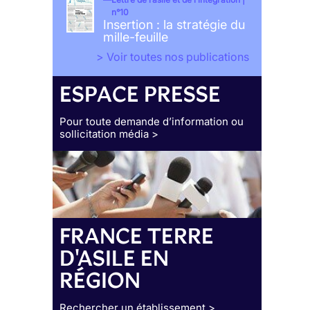
n°10
Insertion : la stratégie du
mille-feuille
> Voir toutes nos publications
ESPACE PRESSE
Pour toute demande d’information ou
sollicitation média >
FRANCE TERRE
D'ASILE EN
RÉGION
Rechercher un établissement >