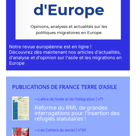
Notre revue européenne est en ligne !
Découvrez dès maintenant nos articles d'actualités,
d'analyse et d'opinion sur l'asile et les migrations en
Europe
PUBLICATIONS DE FRANCE TERRE D'ASILE
Lettre de l’asile et de l’intégration | n°1
Réforme du RMI, de grandes
interrogations pour l'insertion des
réfugiés statutaires !
Les Cahiers du social | n°20