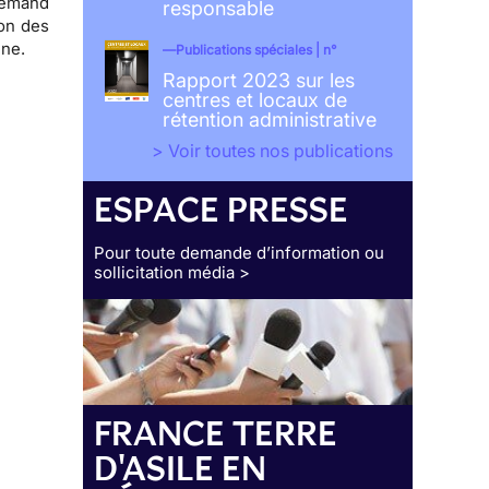
lemand
responsable
ion des
nne.
Publications spéciales | n°
Rapport 2023 sur les
centres et locaux de
rétention administrative
> Voir toutes nos publications
ESPACE PRESSE
Pour toute demande d’information ou
sollicitation média >
FRANCE TERRE
D'ASILE EN