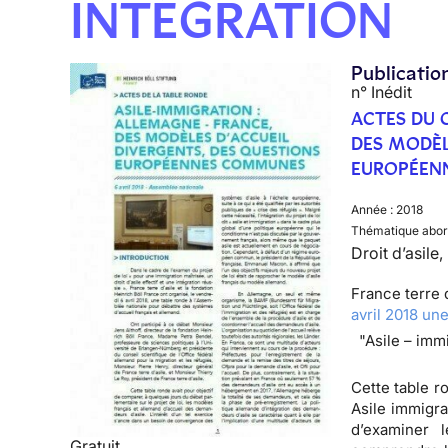
INTÉGRATION
Publicatio
n° Inédit
ACTES DU 
DES MODÈL
EUROPÉEN
Année :
2018
Thématique abor
Droit d’asile
France terre 
avril 2018 un
"Asile – imm
Cette table r
Asile immigra
d’examiner 
Gratuit