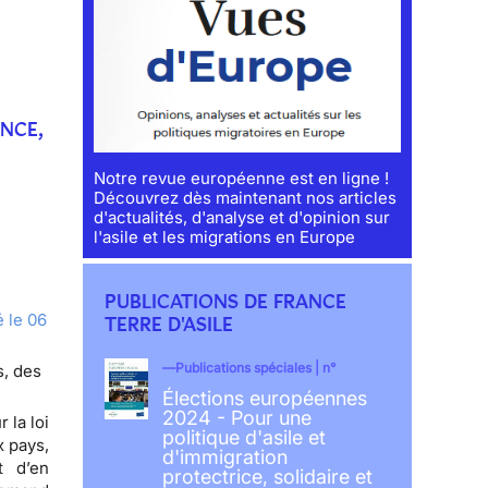
NCE,
Notre revue européenne est en ligne !
Découvrez dès maintenant nos articles
d'actualités, d'analyse et d'opinion sur
l'asile et les migrations en Europe
PUBLICATIONS DE FRANCE
 le 06
TERRE D'ASILE
Publications spéciales | n°
s, des
Élections européennes
2024 - Pour une
 la loi
politique d'asile et
x pays,
d'immigration
t d’en
protectrice, solidaire et