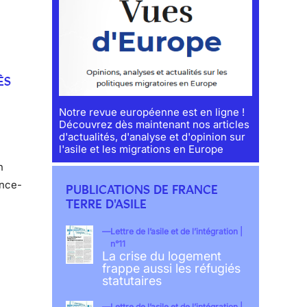
ÈS
Notre revue européenne est en ligne !
Découvrez dès maintenant nos articles
d'actualités, d'analyse et d'opinion sur
l'asile et les migrations en Europe
n
ance-
PUBLICATIONS DE FRANCE
TERRE D'ASILE
Lettre de l’asile et de l’intégration |
n°11
La crise du logement
frappe aussi les réfugiés
statutaires
Lettre de l’asile et de l’intégration |