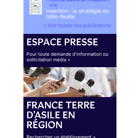
n°10
Insertion : la stratégie du
mille-feuille
> Voir toutes nos publications
ESPACE PRESSE
Pour toute demande d’information ou
sollicitation média >
FRANCE TERRE
D'ASILE EN
RÉGION
Rechercher un établissement >