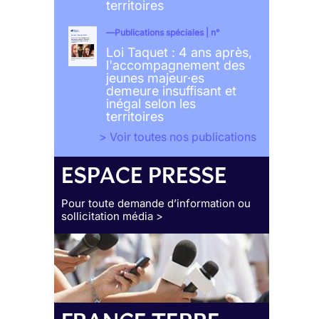
territoires
Publications spéciales | n°
Loi Taquet : 4 ans après,
l'accompagnement des
jeunes majeur·es
demeure insuffisant et
inégal selon les
territoires
> Voir toutes nos publications
ESPACE PRESSE
Pour toute demande d’information ou
sollicitation média >