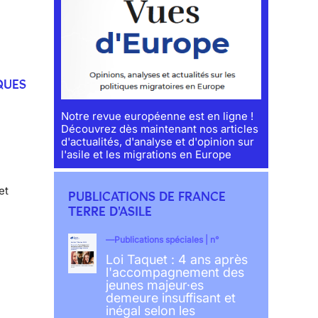
QUES
Notre revue européenne est en ligne !
Découvrez dès maintenant nos articles
d'actualités, d'analyse et d'opinion sur
l'asile et les migrations en Europe
et
PUBLICATIONS DE FRANCE
TERRE D'ASILE
Publications spéciales | n°
Loi Taquet : 4 ans après
l'accompagnement des
jeunes majeur·es
demeure insuffisant et
inégal selon les