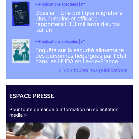
Publications spéciales | n°
Dossier - Une politique migratoire
plus humaine et efficace
rapporterait 3,3 milliards d’euros
par an
Publications spéciales | n°
Enquête sur la sécurité alimentaire
des personnes hébergées par l’État
dans les HUDA en Île-de-France
> Voir toutes nos publications
ESPACE PRESSE
Pour toute demande d’information ou sollicitation
média >