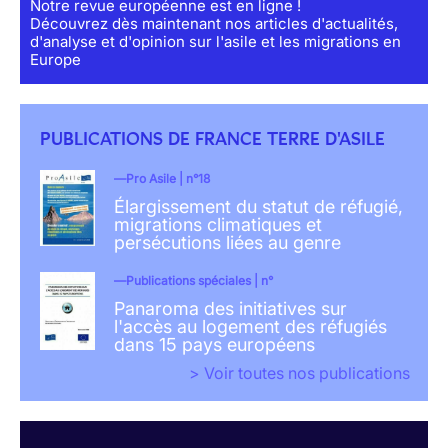
Notre revue européenne est en ligne !
Découvrez dès maintenant nos articles d'actualités,
d'analyse et d'opinion sur l'asile et les migrations en
Europe
PUBLICATIONS DE FRANCE TERRE D'ASILE
Pro Asile | n°18
Élargissement du statut de réfugié,
migrations climatiques et
persécutions liées au genre
Publications spéciales | n°
Panaroma des initiatives sur
l'accès au logement des réfugiés
dans 15 pays européens
> Voir toutes nos publications