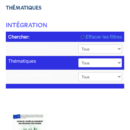
THÉMATIQUES
INTÉGRATION
Chercher:
Effacer les filtres
Année de publication
Thématiques
Type de publication