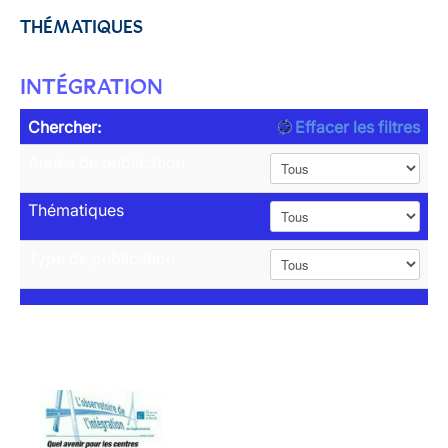
THÉMATIQUES
INTÉGRATION
Chercher:
Effacer les filtres
Année de publication
Thématiques
Type de publication