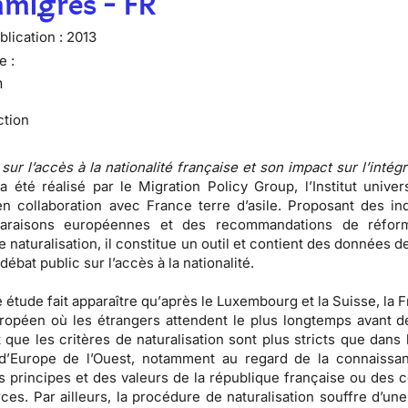
mmigrés - FR
lication :
2013
e :
n
ction
sur l’accès à la nationalité française et son impact sur l’intég
 a été réalisé par le Migration Policy Group, l’Institut univer
n collaboration avec France terre d’asile. Proposant des ind
araisons européennes et des recommandations de réfor
e naturalisation, il constitue un outil et contient des données d
 débat public sur l’accès à la nationalité.
e étude fait apparaître qu’
après le Luxembourg et la Suisse, la 
ropéen où les étrangers attendent le plus longtemps avant d
 que les critères de naturalisation sont plus stricts que dans 
d’Europe de l’Ouest, notamment au regard de la connaissa
s principes et des valeurs de la république française ou des c
ces. Par ailleurs, la procédure de naturalisation souffre d’un