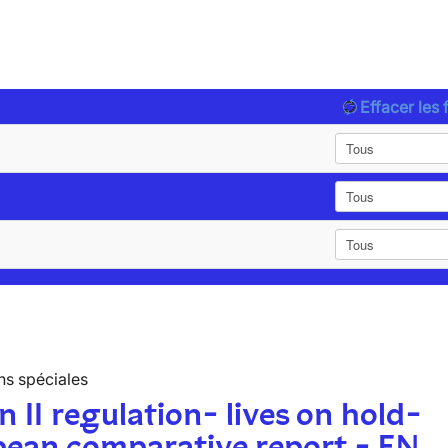
Effacer les f
ns spéciales
n II regulation- lives on hold-
pean comparative report - EN