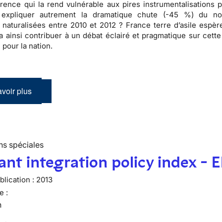
arence
qui la rend vulnérable aux pires
instrumentalisations p
expliquer autrement la dramatique chute (-45 %) du n
naturalisées entre 2010 et 2012 ? France terre d’asile espèr
ra ainsi contribuer à un débat éclairé et pragmatique sur cett
 pour la nation.
voir plus
ns spéciales
nt integration policy index - 
lication :
2013
e :
n