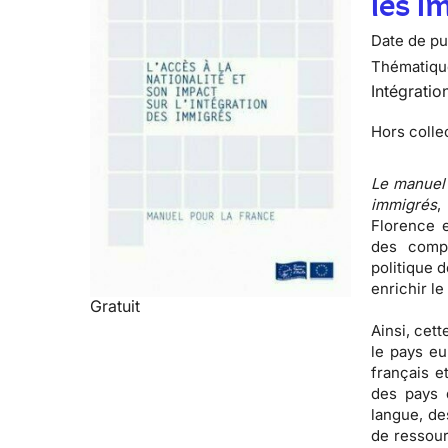
les i
Date de pub
Thématiqu
Intégratio
Hors colle
Le manuel 
immigrés
,
Florence e
des comp
politique d
enrichir le
Gratuit
Ainsi, cett
le pays eu
français
et
des pays 
langue, de
de ressour