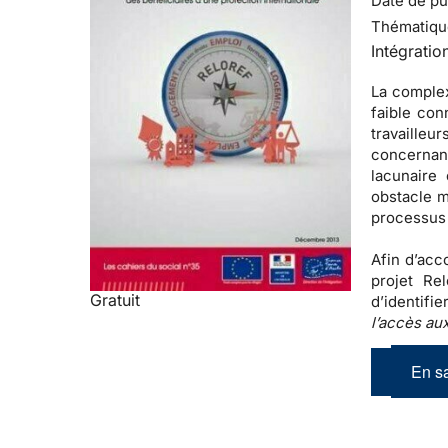
Date de pub
Thématiqu
Intégratio
La complex
faible con
travaille
concernan
lacunaire
obstacle m
processus 
Afin d’acc
projet Re
Gratuit
d’identifi
l’accès aux
En sa