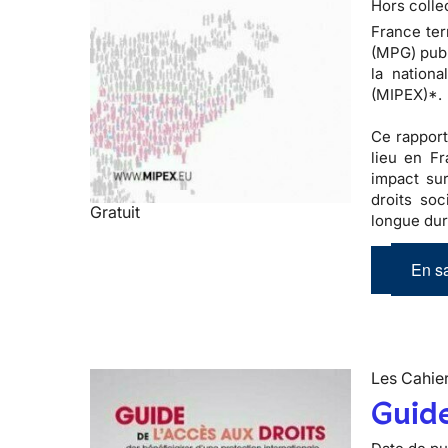
Hors colle
France ter
(MPG) publ
la nationa
(MIPEX)*.
Ce rapport
lieu en F
impact sur
droits soc
Gratuit
longue duré
En sa
Les Cahier
Guide