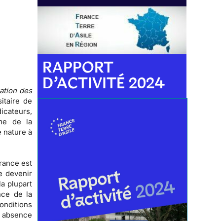
RAPPORT
D’ACTIVITÉ 2024
ration des
sitaire de
icateurs,
me de la
e nature à
France est
e devenir
la plupart
nce de la
onditions
e
absence