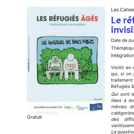
Les Cahier
Le ré
invis
Date de pub
Thématiqu
Intégratio
Vieillir e
qui, si on
traitement
Réfugiés âg
Qui sont l
liées à le
mêmes dr
catégories
Gratuit
des diffi
vieillissem
La questio