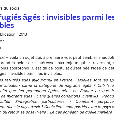
s du social
fugiés âgés : invisibles parmi le
ibles
lication :
2013
e :
n
n exil – voilà un sujet qui, à première vue, peut sembler anecdo
 prend la peine de s’intéresser aux enjeux qui le traversent, 
 plus approfondi. C’est de ce postulat qu’est née l’idée de ce
és, invisibles parmi les invisibles.
es réfugiés âgés aujourd’hui en France ? Quelles sont les spé
ur situation parmi la catégorie de migrants âgés ? Ont-ils 
oits que les personnes âgées nées en France ou que le
 de migrants âgés ? Dans quelles conditions vivent-ils ? Renco
cultés d’intégration particulières ? Comment perçoiven
ent dans le pays d’exil ? Quels liens sont gardés avec le pays d
n du retour se pose-t-elle ? Le cas échéant, de quelle manière 