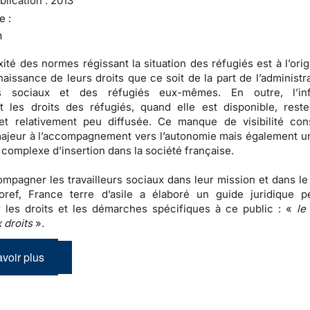
lication :
2013
e :
n
ité des normes régissant la situation des réfugiés est à l’ori
naissance de leurs droits que ce soit de la part de l’administr
urs sociaux et des réfugiés eux-mêmes. En outre, l’inf
t les droits des réfugiés, quand elle est disponible, rest
 et relativement peu diffusée. Ce manque de visibilité con
ajeur à l’accompagnement vers l’autonomie mais également un
complexe d’insertion dans la société française.
ompagner les travailleurs sociaux dans leur mission et dans le
loref, France terre d’asile a élaboré un guide juridique p
er les droits et les démarches spécifiques à ce public : «
le
 droits
».
voir plus