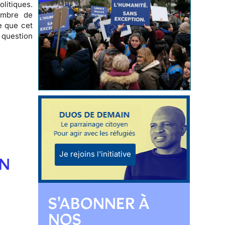
olitiques
.
ombre de
e que cet
e question
Je rejoins l'initiative
EN
S'ABONNER À
NOS