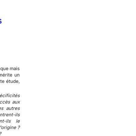
s
tique mais
mérite un
tte étude,
cificités
accès aux
s autres
ntrent-ils
t-ils le
’origine ?
?