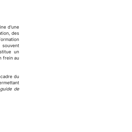
gine d’une
ation, des
ormation
e souvent
stitue un
 frein au
 cadre du
ermettant
 guide de