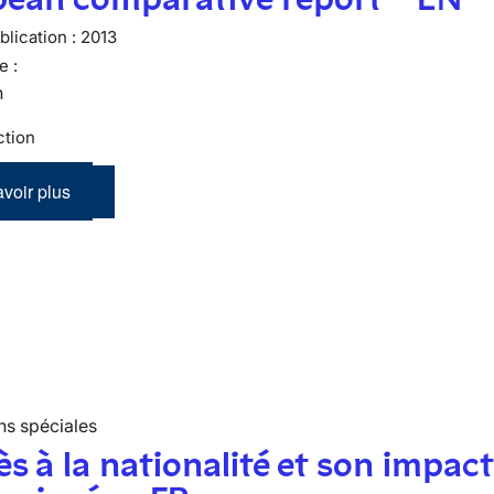
lication :
2013
e :
n
ction
voir plus
ns spéciales
ès à la nationalité et son impact