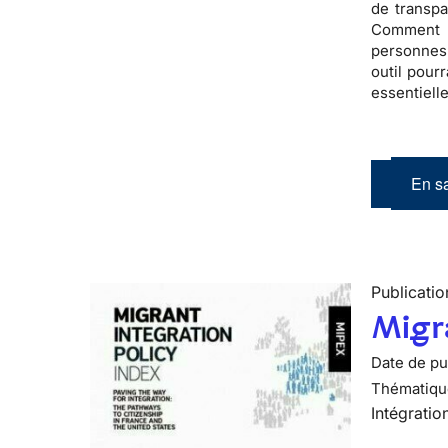
de transp
Comment 
personnes 
outil pour
essentielle
En sa
Publicatio
Migra
Date de pub
Thématiqu
Intégratio