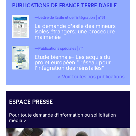
PUBLICATIONS DE FRANCE TERRE D'ASILE
Lettre de l’asile et de l’intégration | n°51
La demande d'asile des mineurs
isolés étrangers: une procédure
malmenée
Publications spéciales | n°
Etude biennale- Les acquis du
projet européen " réseau pour
l'intégration des réinstallés"
> Voir toutes nos publications
ESPACE PRESSE
Pour toute demande d’information ou sollicitation
média >