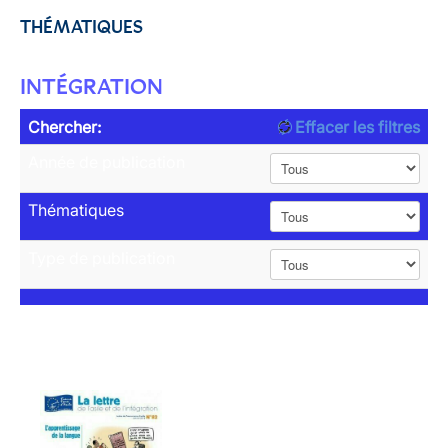
THÉMATIQUES
INTÉGRATION
Chercher:
Effacer les filtres
Année de publication
Thématiques
Type de publication