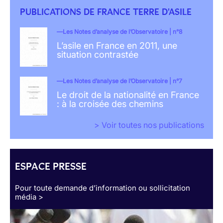
PUBLICATIONS DE FRANCE TERRE D'ASILE
Les Notes d’analyse de l’Observatoire | n°8
L’asile en France en 2011, une
situation contrastée
Les Notes d’analyse de l’Observatoire | n°7
Le droit de la nationalité en France
: à la croisée des chemins
> Voir toutes nos publications
ESPACE PRESSE
Pour toute demande d’information ou sollicitation
média >