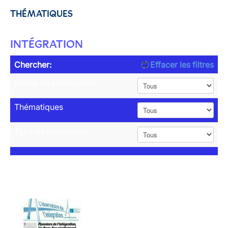
THÉMATIQUES
INTÉGRATION
Chercher:
Effacer les filtres
Année de publication
Thématiques
Type de publication