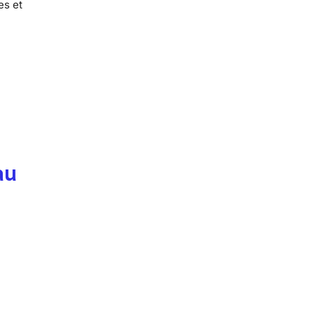
es et
au