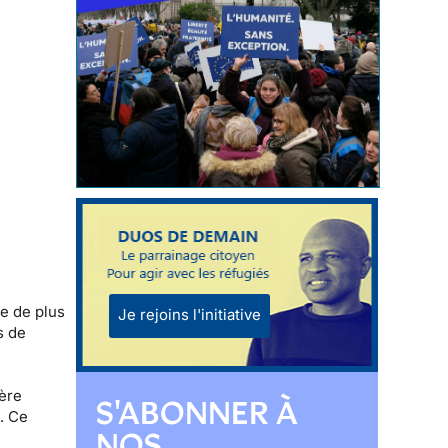
le de plus
Je rejoins l'initiative
s de
ière
S'ABONNER À
e. Ce
NOS