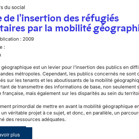
s du social
 de l'insertion des réfugiés
taires par la mobilité géograph
lication :
2009
e :
n
 géographique est un levier pour l'insertion des publics en diff
randes métropoles. Cependant, les publics concernés ne sont 
s sur les tenants et les aboutissants de la mobilité géographiqu
tant de transmettre des informations de base, non seulement s
 française, mais également sur les disparités au sein du territo
lement primordial de mettre en avant la mobilité géographique e
 un véritable projet à ce sujet, et donc, en parallèle, un parcour
é des ressources adéquates.
voir plus