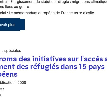
tral : Élargissement du statut de réfugié : migrations climatiqu
ns liées au genre
cial : Le mémorandum européen de France terre d'asile
voir plus
ns spéciales
oma des initiatives sur l'accès 
ent des réfugiés dans 15 pays
péens
lication :
2008
e :
n