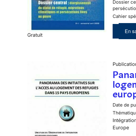
Dossier cen
persécutio
Cahier spé
En sa
Gratuit
Publicatio
Panar
logem
euro
Date de pub
Thématiqu
Intégratio
Europe