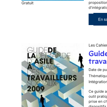
propositio
Gratuit
d’intégrati
En sa
Les Cahier
Guide
trava
Date de pub
Thématiqu
Intégratio
Ce guide a
outil prati
prise en c
dispositifs