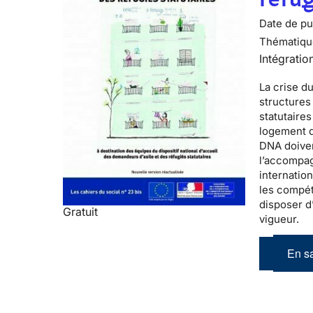
Date de pub
Thématiqu
Intégratio
La
crise d
structure
statutaires
logement d
DNA doiven
l’accompag
internatio
les compét
disposer d
Gratuit
vigueur.
En sa