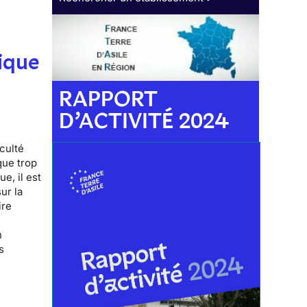
ique
RAPPORT
D’ACTIVITÉ 2024
iculté
que trop
e, il est
ur la
ire
n
s