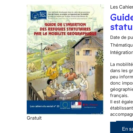
Les Cahier
Guide
statu
Date de pub
Thématiqu
Intégratio
La mobilité
dans les g
peu informé
donc impor
géographie
français.
Il est éga
établissant
accompagn
Gratuit
En sa