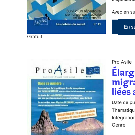
Avec en su
En sa
Gratuit
Pro Asile
Élarg
migra
liées
Date de pub
Thématiqu
Intégratio
Genre