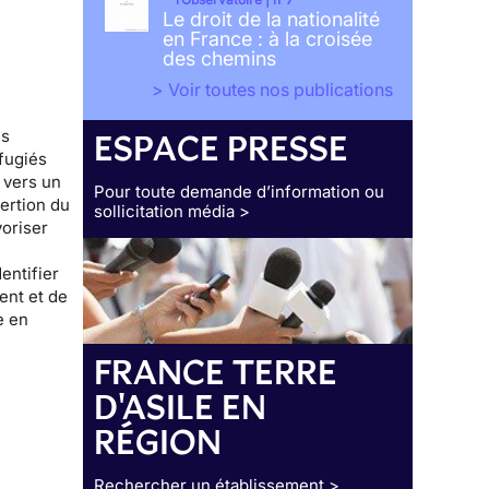
Le droit de la nationalité
en France : à la croisée
des chemins
> Voir toutes nos publications
es
ESPACE PRESSE
fugiés
 vers un
Pour toute demande d’information ou
sertion
du
sollicitation média >
voriser
entifier
ent et de
e en
FRANCE TERRE
D'ASILE EN
RÉGION
Rechercher un établissement >