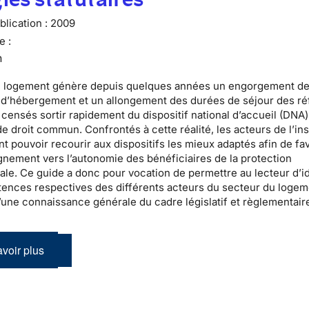
lication :
2009
e :
n
u logement
génère depuis quelques années un engorgement d
s d’hébergement
et un allongement des durées de séjour des
ré
censés sortir rapidement du
dispositif national d’accueil
(DNA)
e droit commun. Confrontés à cette réalité, les acteurs de l’
in
t pouvoir recourir aux dispositifs les mieux adaptés afin de fa
nement vers l’autonomie des bénéficiaires de la
protection
nale
. Ce guide a donc pour vocation de permettre au lecteur d’id
ences respectives des différents acteurs du secteur du logem
’une connaissance générale du cadre législatif et règlementair
voir plus