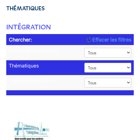
THÉMATIQUES
INTÉGRATION
Chercher:
Effacer les filtres
Année de publication
Thématiques
Type de publication