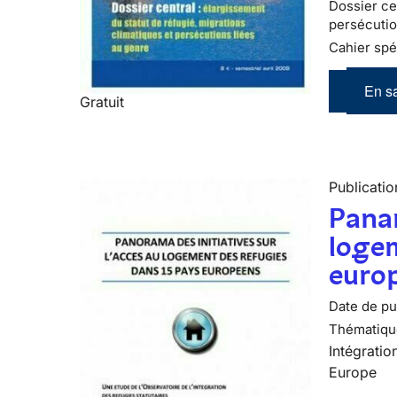
Dossier cen
persécutio
Cahier spé
En sa
Gratuit
Publicatio
Panar
logem
euro
Date de pub
Thématiqu
Intégratio
Europe