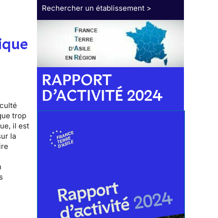
Rechercher un établissement >
ique
RAPPORT
D’ACTIVITÉ 2024
iculté
que trop
e, il est
ur la
ire
n
s