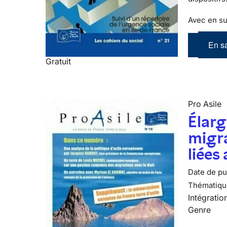
Avec en su
En sa
Gratuit
Pro Asile
Élarg
migra
liées
Date de pub
Thématiqu
Intégratio
Genre