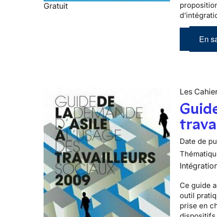
propositio
Gratuit
d’intégrati
En sa
Les Cahier
Guide
trava
Date de pub
Thématiqu
Intégratio
Ce guide a
outil prati
prise en c
dispositifs