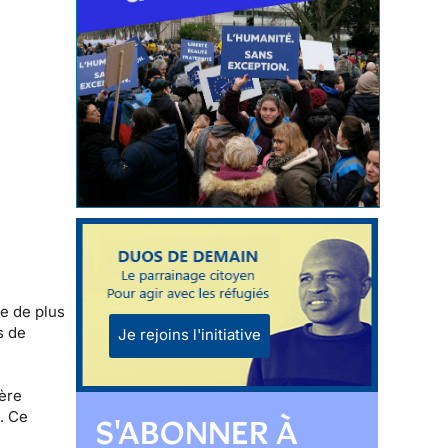
le de plus
s de
Je rejoins l'initiative
ière
e. Ce
S'ABONNER À