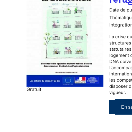
Date de pub
Thématiqu
Intégratio
La
crise d
structure
statutaires
logement d
DNA doiven
l’accompag
internatio
les compét
disposer d
Gratuit
vigueur.
En sa