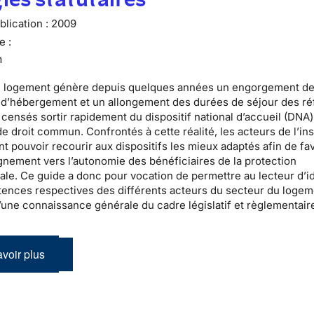
lication :
2009
e :
n
u logement
génère depuis quelques années un engorgement d
s d’hébergement
et un allongement des durées de séjour des
ré
censés sortir rapidement du
dispositif national d’accueil
(DNA)
e droit commun. Confrontés à cette réalité, les acteurs de l’
in
t pouvoir recourir aux dispositifs les mieux adaptés afin de fa
nement vers l’autonomie des bénéficiaires de la
protection
nale
. Ce guide a donc pour vocation de permettre au lecteur d’id
ences respectives des différents acteurs du secteur du logem
’une connaissance générale du cadre législatif et règlementair
voir plus