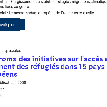
tral : Élargissement du statut de réfugié : migrations climatiqu
ns liées au genre
cial : Le mémorandum européen de France terre d'asile
voir plus
ns spéciales
oma des initiatives sur l'accès 
ent des réfugiés dans 15 pays
péens
lication :
2008
e :
n