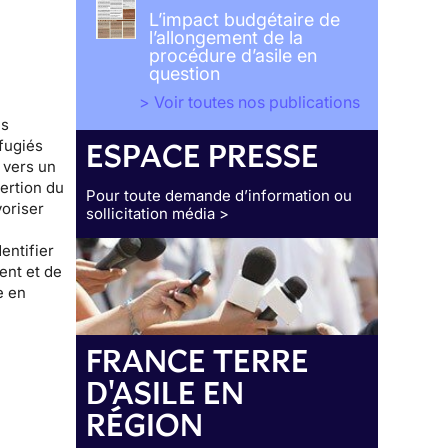
L’impact budgétaire de
l’allongement de la
procédure d’asile en
question
> Voir toutes nos publications
es
fugiés
ESPACE PRESSE
 vers un
sertion
du
Pour toute demande d’information ou
voriser
sollicitation média >
entifier
ent et de
e en
FRANCE TERRE
D'ASILE EN
RÉGION