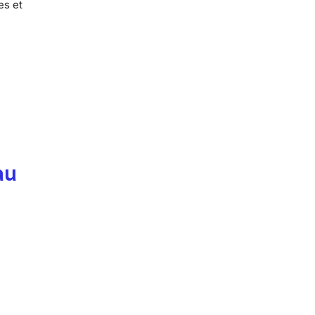
es et
au