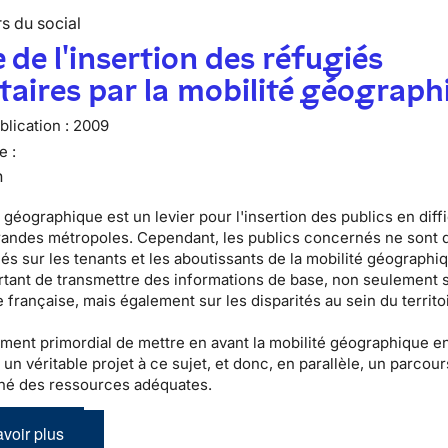
s du social
 de l'insertion des réfugiés
taires par la mobilité géograph
lication :
2009
e :
n
 géographique est un levier pour l'insertion des publics en diff
randes métropoles. Cependant, les publics concernés ne sont 
s sur les tenants et les aboutissants de la mobilité géographiqu
tant de transmettre des informations de base, non seulement s
 française, mais également sur les disparités au sein du territo
lement primordial de mettre en avant la mobilité géographique e
 un véritable projet à ce sujet, et donc, en parallèle, un parcour
é des ressources adéquates.
voir plus