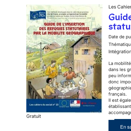
Les Cahier
Guide
statu
Date de pub
Thématiqu
Intégratio
La mobilité
dans les g
peu informé
donc impor
géographie
français.
Il est éga
établissant
accompagn
Gratuit
En sa