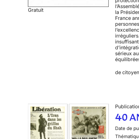
protection
l’Assemblé
Gratuit
la Préside
France ann
personnes 
l’excellen
irrégulier
insuffisan
d’intégrat
sérieux au
équilibrée
de citoyen
Publicatio
40 A
Date de pub
Thématiqu