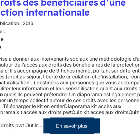
roits des bénéficiaires d’une
ction internationale
lication :
2016
e :
le
n
vise à donner aux intervenants sociaux une méthodologie d’
 autour de l’accès aux droits des bénéficiaires de la protectio
nale. Il s’accompagne de 9 fiches mémo, portant sur différen
 (droit au séjour, liberté de circulation et d’installation, réun
, naturalisation…) destinées aux personnes que vous accomp
iliter leur information et leur sensibilisation quant aux droits c
uxquels ils peuvent prétendre. Un diaporama est également 
mer un temps collectif autour de ces droits avec les personne
s. Télécharger le kit en entierDiaporama kit accès aux
orama kit accès aux droits pwtQuiz kit accès aux droitsQuiz 
En savoir plus
droits pwt Outils...