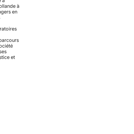
e à
ollande à
angers en
s
ratoires
 parcours
ociété
ses
stice et