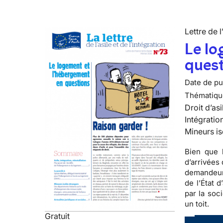
Lettre de l
Le lo
ques
Date de pub
Thématiqu
Droit d’asi
Intégratio
Mineurs is
Bien que 
d’arrivées
demandeurs
de l’État 
par la soc
un toit.
Gratuit