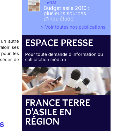
n°123
Budget asile 2010 :
plusieurs sources
d'inquiétude
> Voir toutes nos publications
ESPACE PRESSE
 un autre
aloir ses
 pour les
Pour toute demande d’information ou
sséder de
sollicitation média >
FRANCE TERRE
D'ASILE EN
RÉGION
s