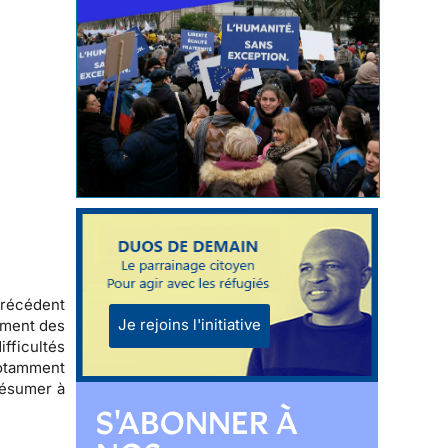
précédent
Je rejoins l'initiative
ement des
fficultés
notamment
 résumer à
S'ABONNER À