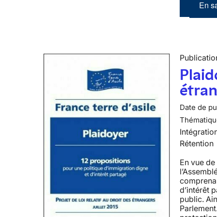
En sa
Publicatio
Plaid
étra
Date de pub
Thématiqu
Intégratio
Rétention
En vue de 
l’Assemblé
comprenant
d’intérêt 
public. Ai
Parlement.