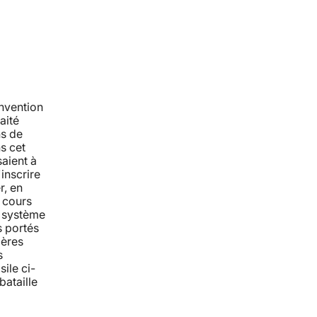
nvention
aité
ns de
s cet
saient à
'inscrire
r, en
 cours
e système
s portés
ières
s
ile ci-
bataille