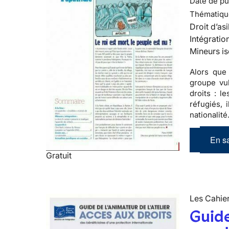
Date de pub
Thématiqu
Droit d’asi
Intégratio
Mineurs is
Alors que
groupe vul
droits : l
réfugiés, 
nationalité
En sa
Gratuit
Les Cahier
Guide