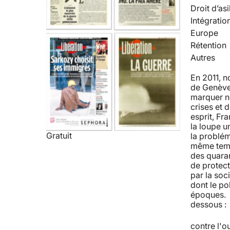
Droit d’asi
Intégratio
Europe
Rétention
Autres
En 2011, 
de Genève 
marquer no
crises et 
esprit, Fra
la loupe u
Gratuit
la problém
même temps
des quaran
de protect
par la soc
dont le po
époques. R
dessous : 
contre l'o