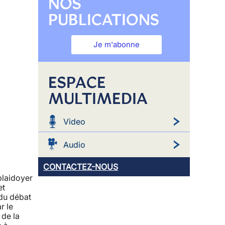
NOS
PUBLICATIONS
Je m'abonne
ESPACE
MULTIMEDIA
Video
Audio
CONTACTEZ-NOUS
plaidoyer
et
 du débat
r le
 de la