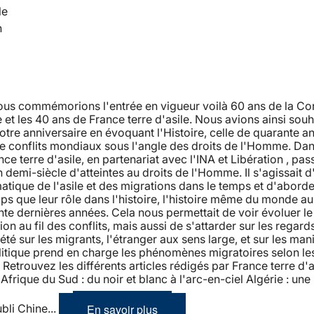
le
n
nous commémorions l'entrée en vigueur voilà 60 ans de la Co
et les 40 ans de France terre d'asile. Nous avions ainsi souh
tre anniversaire en évoquant l'Histoire, celle de quarante a
de conflits mondiaux sous l'angle des droits de l'Homme. Dan
nce terre d'asile, en partenariat avec l'INA et Libération , pas
n demi-siècle d'atteintes au droits de l'Homme. Il s'agissait d
atique de l'asile et des migrations dans le temps et d'aborde
 que leur rôle dans l'histoire, l'histoire même du monde au
te dernières années. Cela nous permettait de voir évoluer l
ion au fil des conflits, mais aussi de s'attarder sur les regard
iété sur les migrants, l'étranger aux sens large, et sur les man
litique prend en charge les phénomènes migratoires selon le
etrouvez les différents articles rédigés par France terre d'as
Afrique du Sud : du noir et blanc à l'arc-en-ciel Algérie : une 
En savoir plus
ubli Chine...