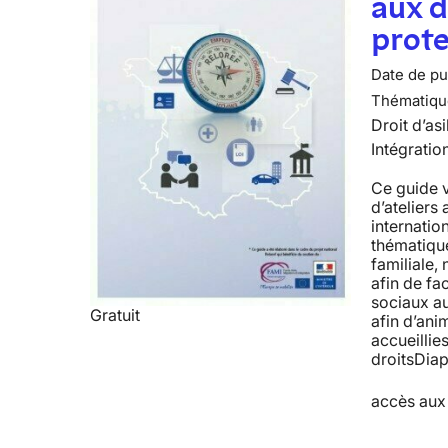
aux d
prote
Date de pub
Thématiqu
Droit d’asi
Intégratio
Ce guide 
d’ateliers
internatio
thématiques
familiale
afin de fac
sociaux a
Gratuit
afin d’ani
accueillie
droitsDiap
accès aux 