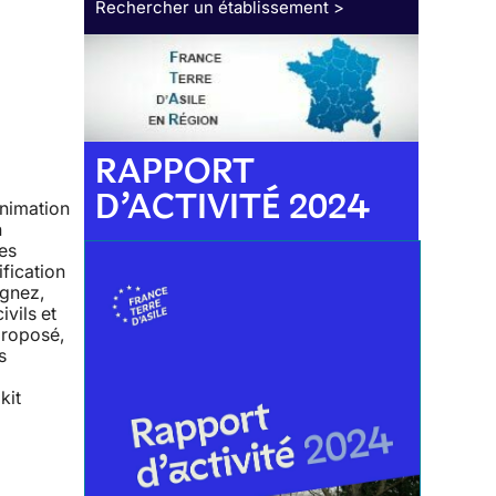
Rechercher un établissement >
RAPPORT
D’ACTIVITÉ 2024
animation
n
tes
ification
agnez,
ivils et
proposé,
s
kit