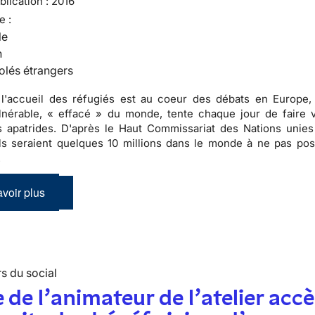
lication :
2016
e :
le
n
olés étrangers
 l'accueil des réfugiés est au coeur des débats en Europe,
nérable, « effacé » du monde, tente chaque jour de faire v
es apatrides. D'après le Haut Commissariat des Nations unies
ils seraient quelques 10 millions dans le monde à ne pas po
.
voir plus
s du social
 de l’animateur de l’atelier accè