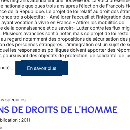
 des migrants attendaient une nouvelle loi. La voici présenté
e nationale quelques trois ans après l’élection de François H
nce de la République. Le projet de loi relatif au droit des étr
once trois objectifs : - Améliorer l’accueil et l’intégration de
ayant vocation à vivre en France;- Attirer les mobilités de
ce de la connaissance et du savoir;- Lutter contre les flux mig
s. Plusieurs avancées sont à noter, mais ce projet de loi reste
t au regard notamment des propositions de sécurisation des
ion des personnes étrangères. L’immigration est un sujet de s
quel les responsables politiques doivent apporter des répon
s poursuivant des objectifs de protection, de solidarité, de ju
En savoir plus
neté....
ns spéciales
NS DE DROITS DE L'HOMME
lication :
2011
e :