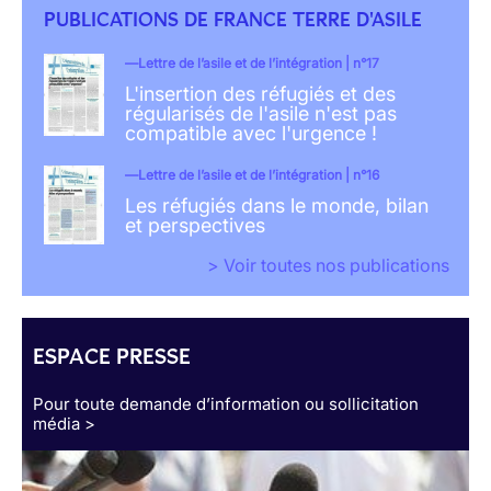
PUBLICATIONS DE FRANCE TERRE D'ASILE
Lettre de l’asile et de l’intégration | n°17
L'insertion des réfugiés et des
régularisés de l'asile n'est pas
compatible avec l'urgence !
Lettre de l’asile et de l’intégration | n°16
Les réfugiés dans le monde, bilan
et perspectives
> Voir toutes nos publications
ESPACE PRESSE
Pour toute demande d’information ou sollicitation
média >