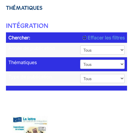
THÉMATIQUES
INTÉGRATION
Chercher:
Effacer les filtres
Année de publication
Thématiques
Type de publication