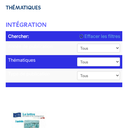
THÉMATIQUES
INTÉGRATION
Chercher:
Effacer les filtres
Année de publication
Thématiques
Type de publication