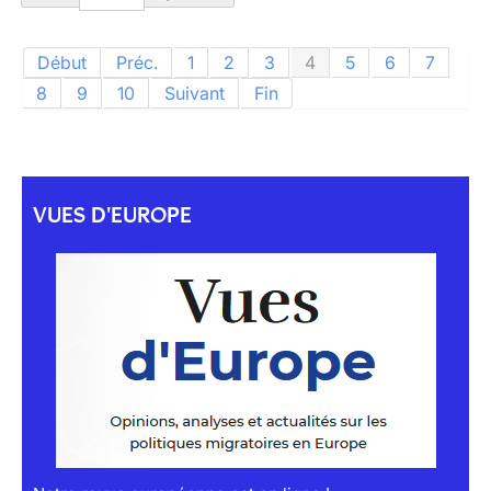
Début
Préc.
1
2
3
4
5
6
7
8
9
10
Suivant
Fin
VUES D'EUROPE