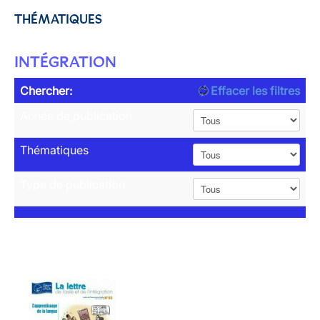
THÉMATIQUES
INTÉGRATION
Chercher:
Effacer les filtres
Année de publication
Thématiques
Type de publication