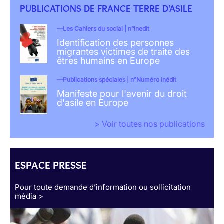
PUBLICATIONS DE FRANCE TERRE D'ASILE
Les Cahiers du social | n°inedit
Identification des personnes
migrantes victimes de traite des
êtres humains en Europe
Publications spéciales | n°Numéro inédit
Manifeste pour l'avenir du droit
d'asile en Europe
> Voir toutes nos publications
ESPACE PRESSE
Pour toute demande d’information ou sollicitation
média >