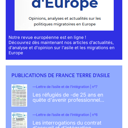
Notre revue européenne est en ligne !
Découvrez dès maintenant nos articles d'actualités,
d'analyse et d'opinion sur l'asile et les migrations en
Europe
PUBLICATIONS DE FRANCE TERRE D'ASILE
Lettre de l’asile et de l’intégration | n°7
Les réfugiés de -de 25 ans en
quête d'avenir professionnel…
Lettre de l’asile et de l’intégration | n°6
Les interrogations du contrat
d'accueil et d'intégration