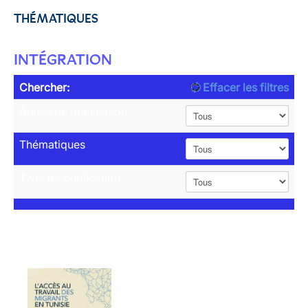
THÉMATIQUES
INTÉGRATION
Chercher:
Effacer les filtres
Année de publication
Thématiques
Type de publication