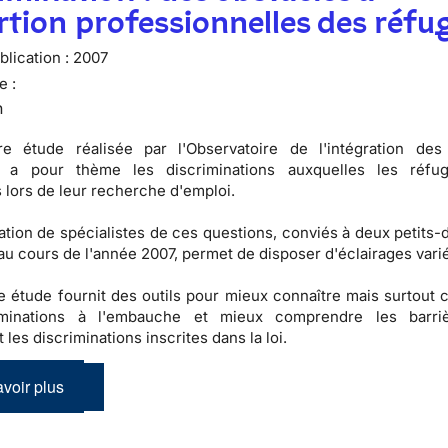
ertion professionnelles des réfu
lication :
2007
e :
n
re étude réalisée par l'
Observatoire de l'intégration des
a pour thème les discriminations auxquelles les réfug
 lors de leur recherche d'emploi.
pation de spécialistes de ces questions, conviés à deux petits
au cours de l'année 2007, permet de disposer d'éclairages vari
te étude fournit des
outils
pour mieux connaître mais surtout 
iminations à l'embauche
et mieux comprendre les barri
t les
discriminations inscrites dans la loi
.
voir plus