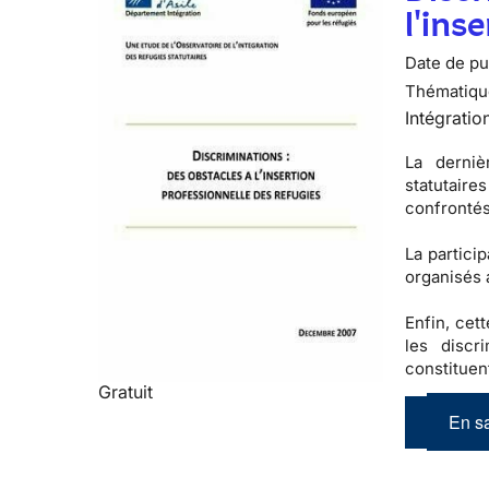
l'ins
Date de pub
Thématiqu
Intégratio
La derniè
statutaires
confrontés
La partici
organisés 
Enfin, cet
les
discr
constituen
Gratuit
En sa