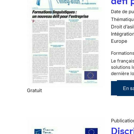
défi 
Date de pub
Thématiqu
Droit d’asi
Intégratio
Europe
Formations
Le françai
solutions l
dernière lo
En sa
Gratuit
Publicatio
Discr