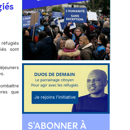
giés
 réfugiés
iés sont
-déjeuners
és.
combattre
ères que
Je rejoins l'initiative
S'ABONNER À