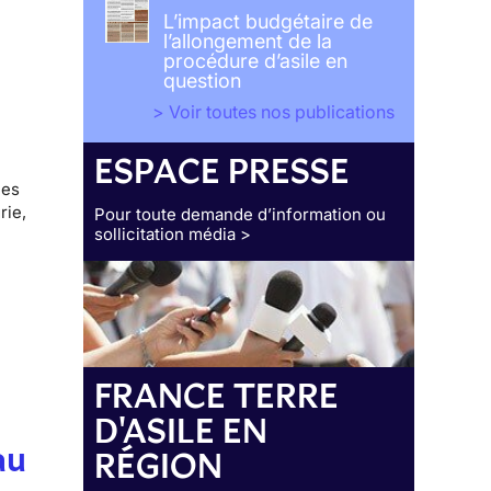
L’impact budgétaire de
l’allongement de la
procédure d’asile en
question
> Voir toutes nos publications
ESPACE PRESSE
des
rie,
Pour toute demande d’information ou
sollicitation média >
FRANCE TERRE
D'ASILE EN
au
RÉGION