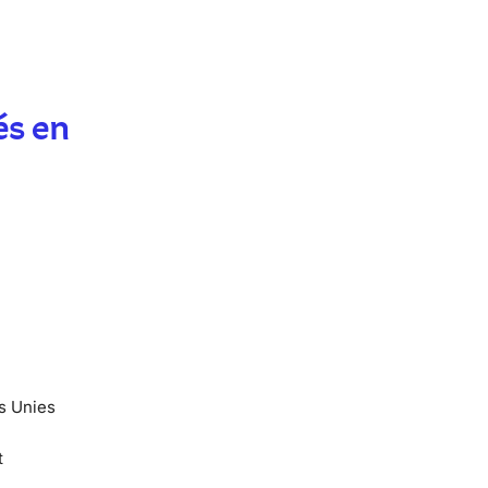
és en
ns Unies
t