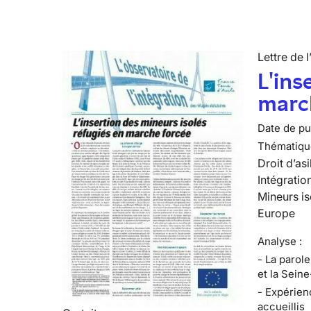
Lettre de l
L'ins
marc
Date de pub
Thématiqu
Droit d’asi
Intégratio
Mineurs is
Europe
Analyse :
- La parol
et la Sein
- Expérien
accueillis