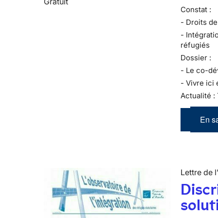
Gratuit
Constat :
- Droits de
- Intégrati
réfugiés
Dossier :
- Le co-d
- Vivre ici 
Actualité :
En sa
Lettre de l
Discr
solut