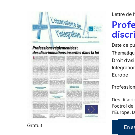
Lettre de l
Profe
discr
Date de pub
Thématiqu
Droit d’asi
Intégratio
Europe
Professio
Des discri
l'octroi de
l'Europe, l
Gratuit
En sa