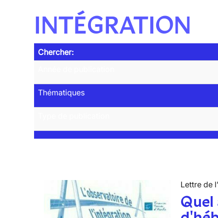
INTÉGRATION
Chercher:
Année de publication
Thématiques
Type de publication
Lettre de l
Quel 
d'hé