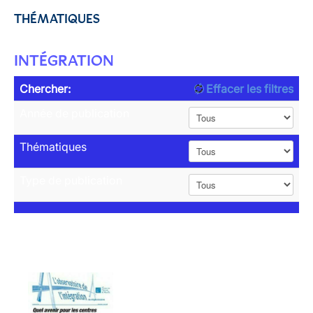
THÉMATIQUES
INTÉGRATION
Chercher:
Effacer les filtres
Année de publication
Thématiques
Type de publication