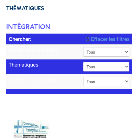
THÉMATIQUES
INTÉGRATION
Chercher:
Effacer les filtres
Année de publication
Thématiques
Type de publication