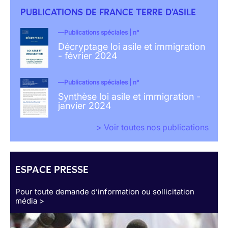
PUBLICATIONS DE FRANCE TERRE D'ASILE
Publications spéciales | n°
Décryptage loi asile et immigration
- février 2024
Publications spéciales | n°
Synthèse loi asile et immigration -
janvier 2024
> Voir toutes nos publications
ESPACE PRESSE
Pour toute demande d’information ou sollicitation
média >