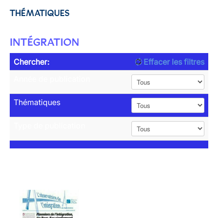
THÉMATIQUES
INTÉGRATION
Chercher:
Effacer les filtres
Année de publication
Thématiques
Type de publication