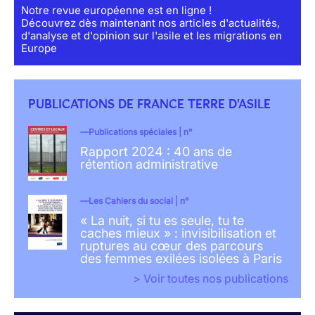
Notre revue européenne est en ligne !
Découvrez dès maintenant nos articles d'actualités,
d'analyse et d'opinion sur l'asile et les migrations en
Europe
PUBLICATIONS DE FRANCE TERRE D'ASILE
Publications spéciales | n°
Rapport 2024 : 40 ans de
rétention administrative
Les Cahiers du social | n°
« La nuit, si tu es seule, tu te
caches mieux » : invisibilisation et
ruptures au cœur des parcours
des femmes exilées isolées à Paris
> Voir toutes nos publications