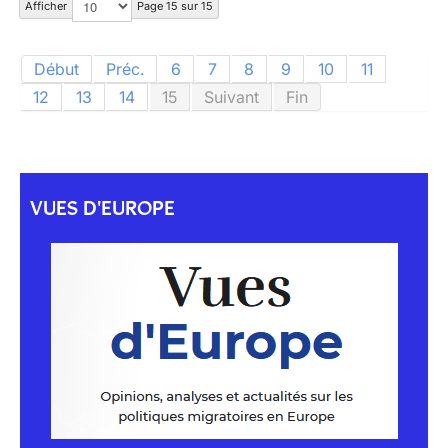
Afficher
Page 15 sur 15
Début
Préc.
6
7
8
9
10
11
12
13
14
15
Suivant
Fin
VUES D'EUROPE