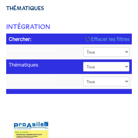
THÉMATIQUES
INTÉGRATION
Chercher:
Effacer les filtres
Année de publication
Thématiques
Type de publication