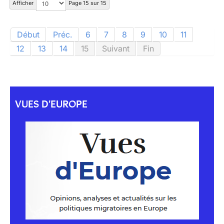
Afficher
Page 15 sur 15
Début
Préc.
6
7
8
9
10
11
12
13
14
15
Suivant
Fin
VUES D'EUROPE