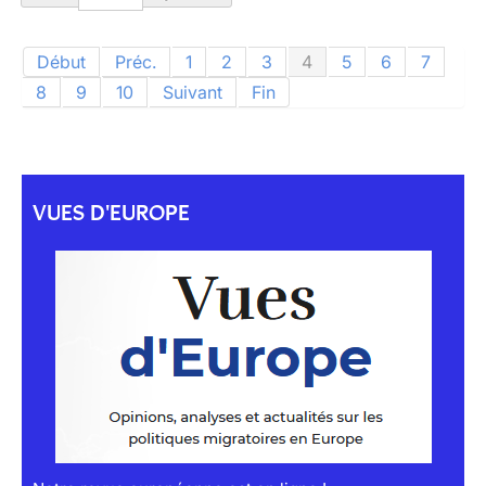
Début
Préc.
1
2
3
4
5
6
7
8
9
10
Suivant
Fin
VUES D'EUROPE