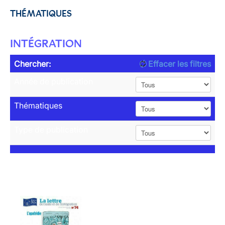
THÉMATIQUES
INTÉGRATION
Chercher:
Effacer les filtres
Année de publication
Thématiques
Type de publication