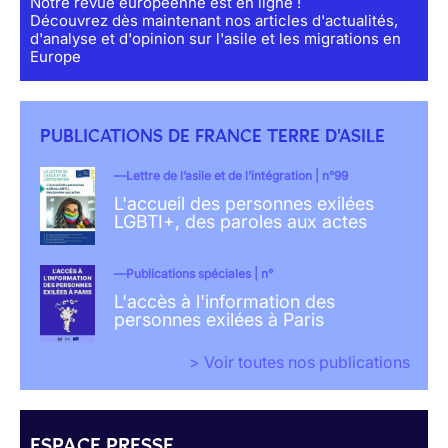
Notre revue européenne est en ligne !
Découvrez dès maintenant nos articles d'actualités,
d'analyse et d'opinion sur l'asile et les migrations en
Europe
PUBLICATIONS DE FRANCE TERRE D'ASILE
Lettre de l’asile et de l’intégration | n°99
L'accueil des personnes exilées
LGBTI+, des paroles aux actes
Publications spéciales | n°
L'accès à l'information des
personnes exilées à Paris
> Voir toutes nos publications
ESPACE PRESSE