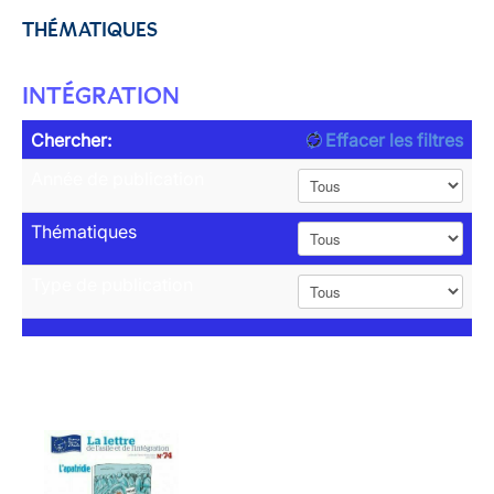
THÉMATIQUES
INTÉGRATION
Chercher:
Effacer les filtres
Année de publication
Thématiques
Type de publication