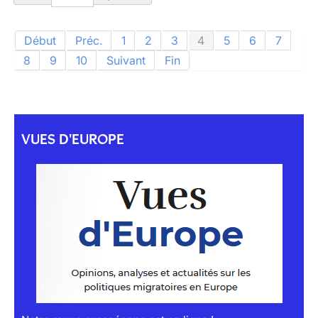
Début
Préc.
1
2
3
4
5
6
7
8
9
10
Suivant
Fin
VUES D'EUROPE