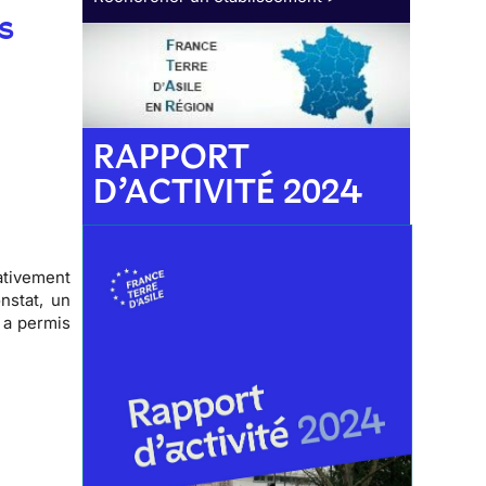
s
RAPPORT
D’ACTIVITÉ 2024
ativement
nstat, un
a a permis