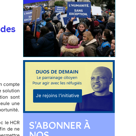
t
 des
on compte
e solution
Je rejoins l'initiative
tion sont
seule une
ortunité.
S'ABONNER À
ec le HCR
fin de ne
NOS
 permettre