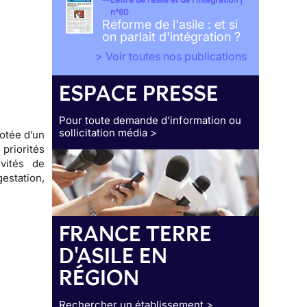
n°60
Réforme de l'asile : et si
on parlait d'intégration ?
> Voir toutes nos publications
ESPACE PRESSE
Pour toute demande d’information ou
sollicitation média >
otée d’un
riorités
vités de
estation,
FRANCE TERRE
D'ASILE EN
RÉGION
Rechercher un établissement >