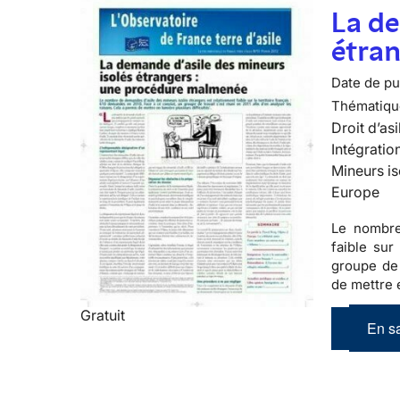
La de
étra
Date de pub
Thématiqu
Droit d’asi
Intégratio
Mineurs is
Europe
Le nombre
faible sur 
groupe de 
de mettre e
Gratuit
En sa