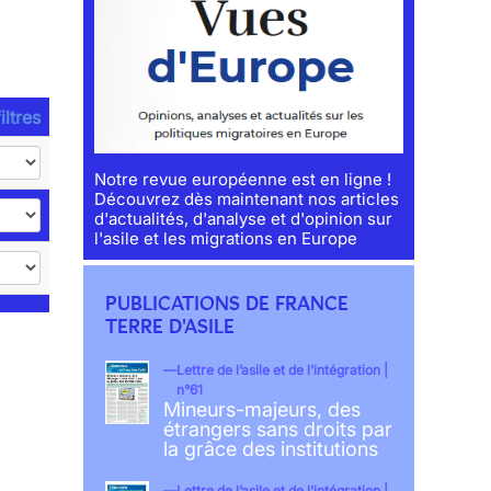
iltres
Notre revue européenne est en ligne !
Découvrez dès maintenant nos articles
d'actualités, d'analyse et d'opinion sur
l'asile et les migrations en Europe
PUBLICATIONS DE FRANCE
TERRE D'ASILE
Lettre de l’asile et de l’intégration |
n°61
Mineurs-majeurs, des
étrangers sans droits par
la grâce des institutions
Lettre de l’asile et de l’intégration |