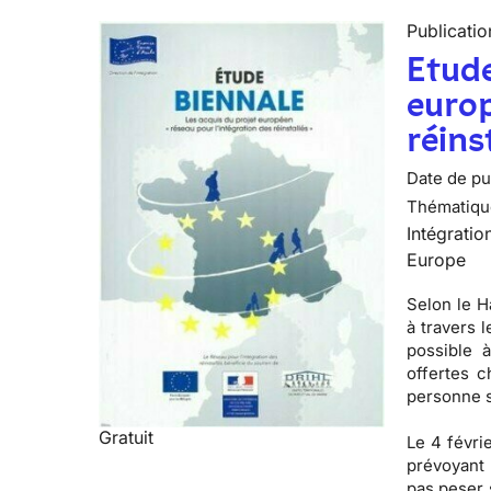
Publicatio
Etude
europ
réins
Date de pub
Thématiqu
Intégratio
Europe
Selon le H
à travers 
possible à
offertes c
personne s
Gratuit
Le 4 févri
prévoyant 
pas peser 