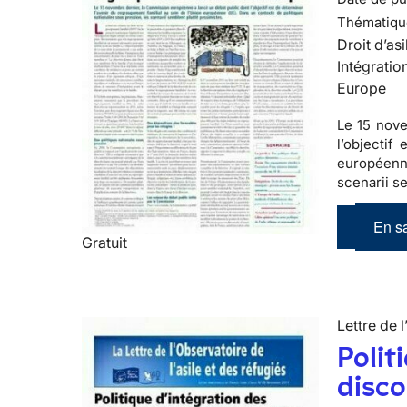
Thématiqu
Droit d’asi
Intégratio
Europe
Le 15 nove
l’objectif
européenne
scenarii s
En sa
Gratuit
Lettre de l
Polit
disco