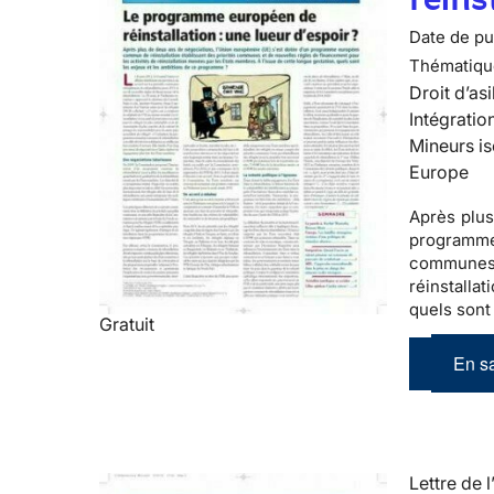
Date de pub
Thématiqu
Droit d’asi
Intégratio
Mineurs is
Europe
Après plus
programm
communes
réinstalla
quels sont
Gratuit
En sa
Lettre de l