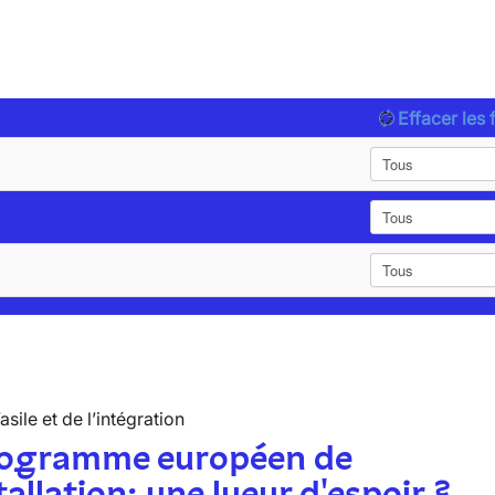
Effacer les f
’asile et de l’intégration
rogramme européen de
tallation: une lueur d'espoir ?