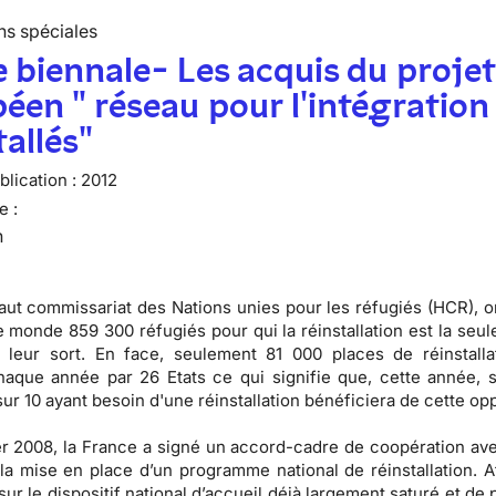
ns spéciales
 biennale- Les acquis du proje
éen " réseau pour l'intégration
tallés"
lication :
2012
e :
n
aut commissariat des Nations unies pour les réfugiés (HCR), 
le monde 859 300 réfugiés pour qui la réinstallation est la seul
 leur sort. En face, seulement 81 000 places de réinstalla
haque année par 26 Etats ce qui signifie que, cette année, 
ur 10 ayant besoin d'une réinstallation bénéficiera de cette opp
er 2008, la France a signé un accord-cadre de coopération av
la mise en place d’un programme national de réinstallation. A
sur le dispositif national d’accueil déjà largement saturé et de