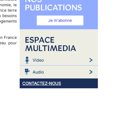
PUBLICATIONS
nomie, le
nce terre
x besoins
Je m'abonne
logements
ESPACE
 en France
eau pour
MULTIMEDIA
Video
Audio
CONTACTEZ-NOUS