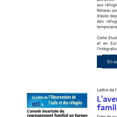
aux réfugi
Réseau pou
d’asile de
des réfug
temporaire
Cette Etud
et en Eur
l’intégrati
En sa
Lettre de l
L'ave
famil
Date de pub