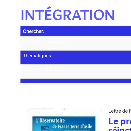
INTÉGRATION
Chercher:
Année de publication
Thématiques
Type de publication
Lettre de l
Le p
réins