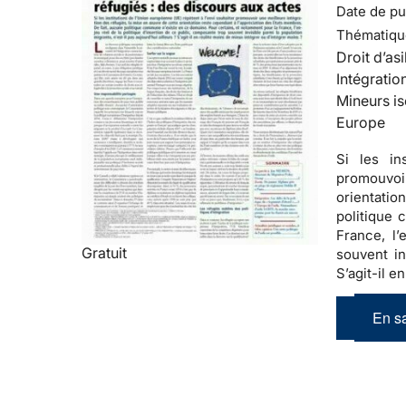
Date de pub
Thématiqu
Droit d’asi
Intégratio
Mineurs is
Europe
Si les in
promouvoir
orientatio
politique
France, l’
Gratuit
souvent in
S’agit-il e
En sa