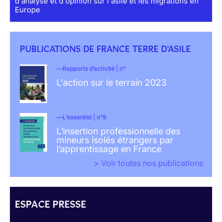
d'analyse et d'opinion sur l'asile et les migrations en
Europe
PUBLICATIONS DE FRANCE TERRE D'ASILE
Rapports d’activité | n°
L'action sur le terrain 2023
L’essentiel | n°9
L’insertion professionnelle des
mineurs isolés étrangers par
l’apprentissage en France
> Voir toutes nos publications
ESPACE PRESSE