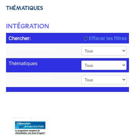
THÉMATIQUES
INTÉGRATION
Chercher:
Effacer les filtres
Année de publication
Thématiques
Type de publication