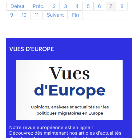
Début
Préc.
2
3
4
5
6
7
8
9
10
11
Suivant
Fin
VUES D'EUROPE
Notre revue européenne est en ligne !
Découvrez dès maintenant nos articles d'actualités,