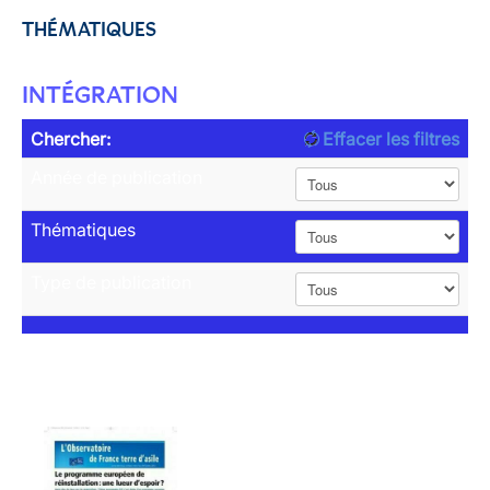
THÉMATIQUES
INTÉGRATION
Chercher:
Effacer les filtres
Année de publication
Thématiques
Type de publication