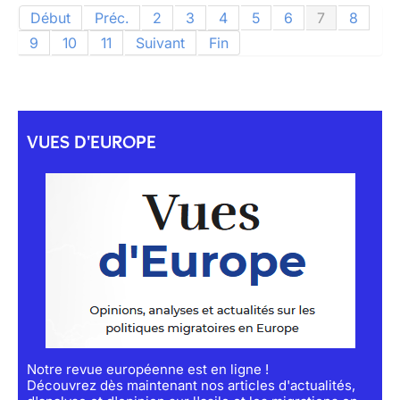
Début
Préc.
2
3
4
5
6
7
8
9
10
11
Suivant
Fin
VUES D'EUROPE
Notre revue européenne est en ligne !
Découvrez dès maintenant nos articles d'actualités,