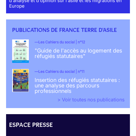
d'analyse et d'opinion sur l'asile et les migrations en
Europe
PUBLICATIONS DE FRANCE TERRE D'ASILE
Les Cahiers du social | n°12
"Guide de l'accès au logement des
réfugiés statutaires"
Les Cahiers du social | n°11
Insertion des réfugiés statutaires :
une analyse des parcours
professionnels
> Voir toutes nos publications
ESPACE PRESSE