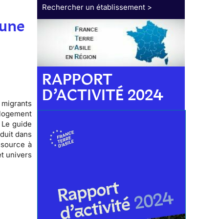
Rechercher un établissement >
'une
RAPPORT
D’ACTIVITÉ 2024
 migrants
u logement
 Le guide
oduit dans
ssource à
et
univers