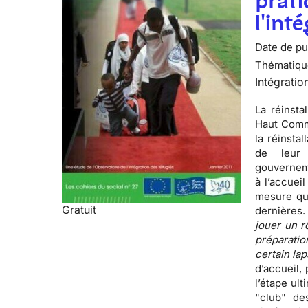
prati
l'int
Date de pub
Thématiqu
Intégratio
La réinsta
Haut Commi
la réinsta
de leur 
gouverneme
à l’accuei
mesure que
Gratuit
dernières
jouer un r
préparati
certain la
d’accueil,
l’étape ul
"club" de