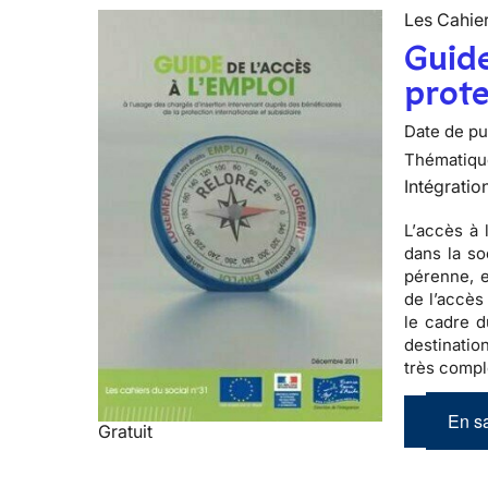
Les Cahier
Guide
prote
Date de pub
Thématiqu
Intégratio
L’
accès à 
dans la so
pérenne, e
de l’accès
le cadre 
destinatio
très comp
En sa
Gratuit