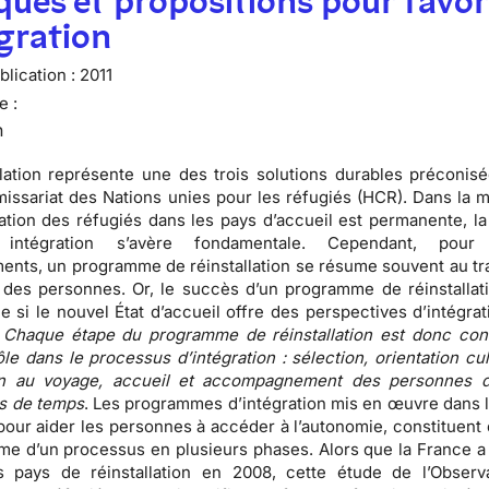
ques et propositions pour favor
égration
lication :
2011
e :
n
llation représente une des trois solutions durables préconisé
ssariat des Nations unies pour les réfugiés (HCR)
. Dans la 
llation des réfugiés dans les pays d’accueil est permanente,
l
intégration s’avère fondamentale
. Cependant, pour 
nts, un programme de réinstallation se résume souvent au tra
l des personnes. Or, le succès d’un programme de réinstallat
 si le nouvel État d’accueil offre des perspectives d’intégrat
.
Chaque étape du programme de réinstallation est donc co
ôle dans le processus d’intégration : sélection, orientation cul
on au voyage, accueil et accompagnement des personnes d
ps de temps
. Les programmes d’intégration mis en œuvre dans l
 pour aider les personnes à accéder à l’autonomie, constituent 
time d’un processus en plusieurs phases. Alors que la France a 
s pays de réinstallation en 2008,
cette étude de l’Observ