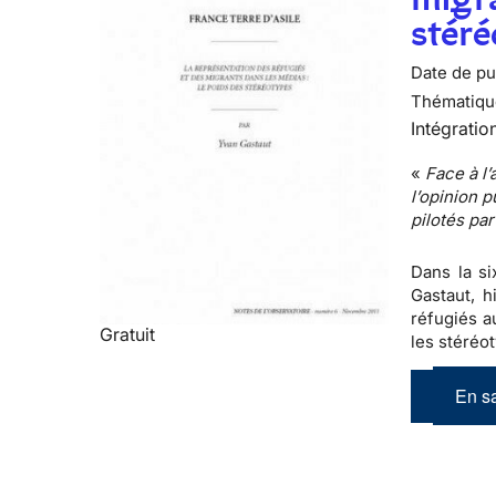
stér
Date de pub
Thématiqu
Intégratio
«
Face à l’
l’opinion 
pilotés pa
Dans la si
Gastaut, h
réfugiés a
Gratuit
les stéréo
En sa