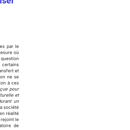
iser
es par le
mesure où
a question
certains
nsfert et
ion ne se
ion à ces
nçue pour
turelle et
urant un
a société
en réalité
rejoint le
atoire de