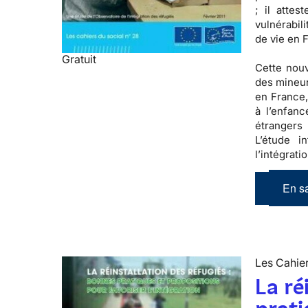
; il atte
vulnérabili
de vie en 
Gratuit
Cette nouv
des mineur
en France,
à l’enfan
étrangers
L’étude i
l’intégrat
En sa
Les Cahier
La ré