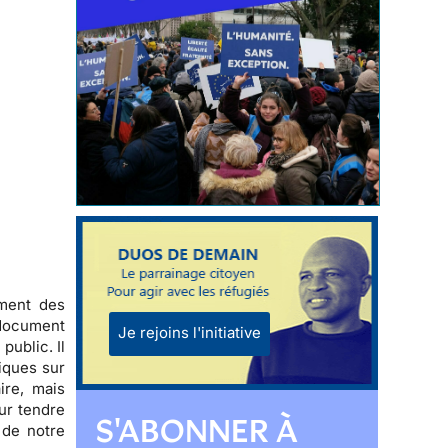
ment des
 document
Je rejoins l'initiative
public. Il
iques sur
ire, mais
r tendre
S'ABONNER À
 de notre