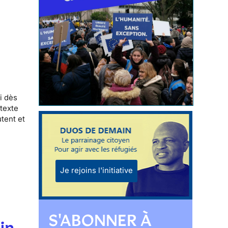
i dès
ntexte
tent et
Je rejoins l'initiative
S'ABONNER À
lin