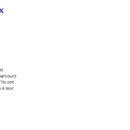
x
et
parcours
ils ont
 à leur