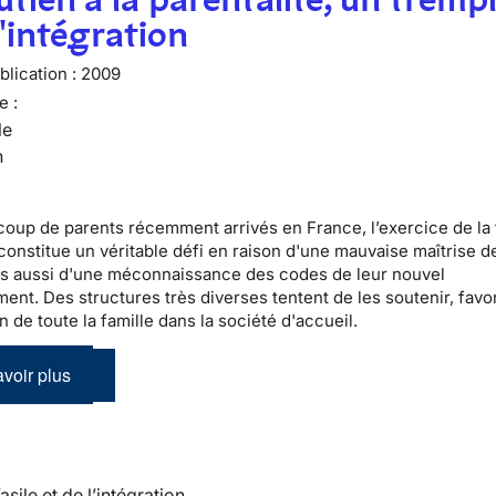
l'intégration
lication :
2009
e :
le
n
coup de
parents récemment arrivés en France
, l’exercice de la
constitue un véritable défi en raison d'une mauvaise maîtrise de
s aussi d'une méconnaissance des codes de leur nouvel
ent. Des structures très diverses tentent de les soutenir,
favo
on de toute la famille dans la société d'accueil
.
voir plus
’asile et de l’intégration