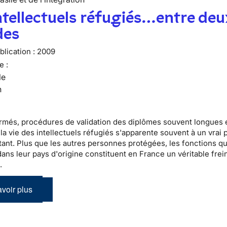
ntellectuels réfugiés…entre deu
es
lication :
2009
e :
le
n
rmés, procédures de validation des diplômes souvent longues 
 la vie des
intellectuels réfugiés
s'apparente souvent à un vrai 
ant. Plus que les autres personnes protégées, les fonctions qu'
ans leur pays d'origine constituent en France un véritable frein
n
.
voir plus