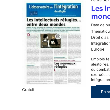
Les i
mond
Date de pub
Thématiqu
Droit d’asi
Intégratio
Europe
Emplois fe
aléatoires,
du combatt
exercées d
intégratio
Gratuit
En sa