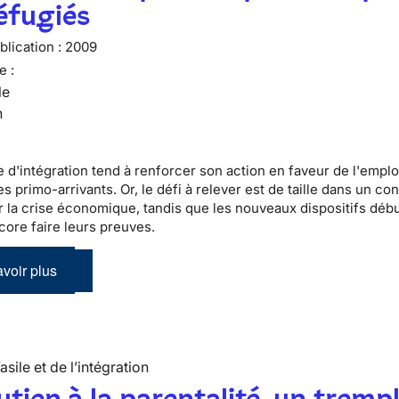
éfugiés
lication :
2009
e :
le
n
e d'
intégration
tend à renforcer son action en faveur de l'emplo
des
primo-arrivants
. Or, le défi à relever est de taille dans un co
 la crise économique, tandis que les nouveaux dispositifs débu
core faire leurs preuves.
voir plus
’asile et de l’intégration
utien à la parentalité, un tremp