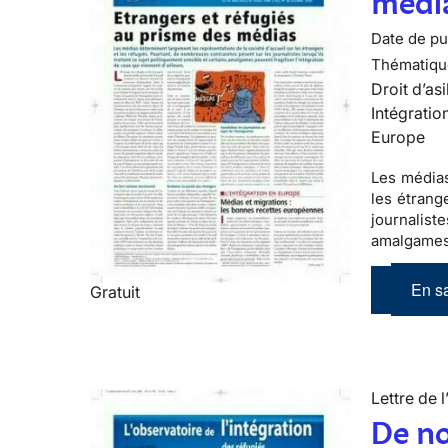
médi
Date de pub
Thématiqu
Droit d’asi
Intégratio
Europe
Les
média
les
étrang
journalist
amalgames 
En sa
Gratuit
Lettre de l
De no