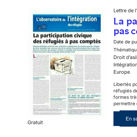
Lettre de l
La pa
pas 
Date de pub
Thématiqu
Droit d’asi
Intégratio
Europe
Libertés po
réfugiés
de
formes trè
permettre 
En sa
Gratuit