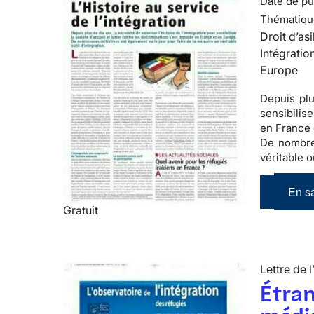
Date de pub
Thématiqu
Droit d’asi
Intégratio
Europe
Depuis plu
sensibilis
en France 
De nombreu
véritable ou
En sa
Gratuit
Lettre de l
Étran