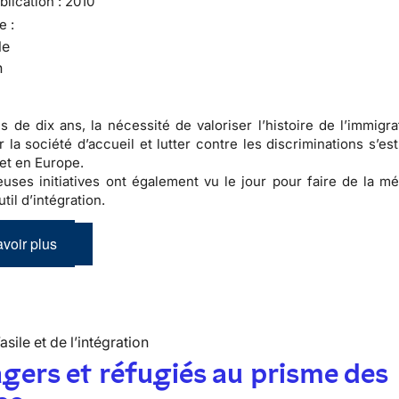
lication :
2010
e :
le
n
s de dix ans, la nécessité de valoriser l’
histoire de l’immigra
er la
société d’accueil
et lutter contre les
discriminations
s’es
et en Europe.
ses initiatives ont également vu le jour pour faire de la
mé
til d’
intégration
.
voir plus
’asile et de l’intégration
gers et réfugiés au prisme des