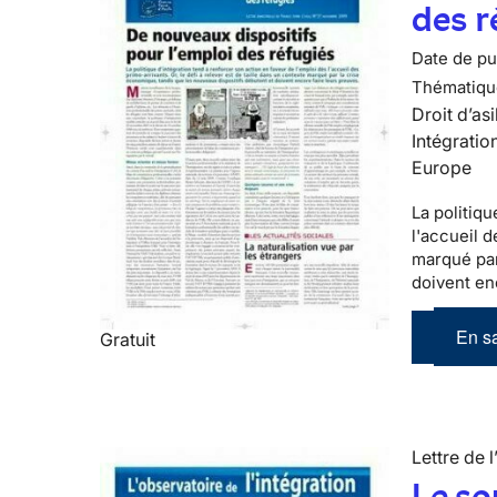
des r
Date de pub
Thématiqu
Droit d’asi
Intégratio
Europe
La politiqu
l'accueil 
marqué par
doivent en
En sa
Gratuit
Lettre de l
Le so