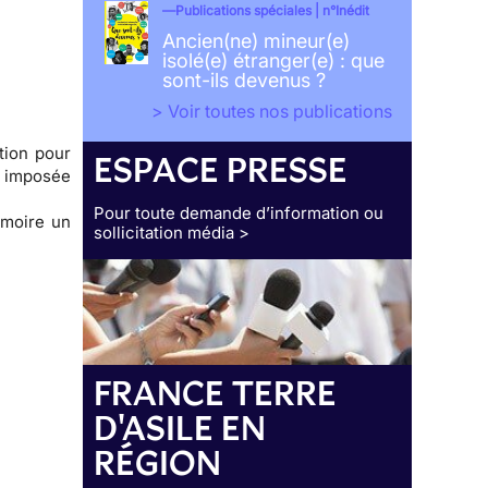
Publications spéciales | n°Inédit
Ancien(ne) mineur(e)
isolé(e) étranger(e) : que
sont-ils devenus ?
> Voir toutes nos publications
tion
pour
ESPACE PRESSE
t imposée
Pour toute demande d’information ou
moire
un
sollicitation média >
FRANCE TERRE
D'ASILE EN
RÉGION