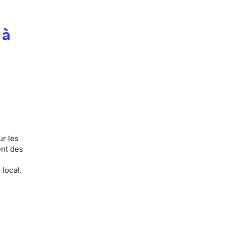
 à
ur les
nt des
local
.