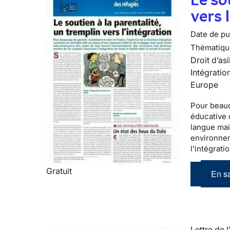
vers 
Date de pub
Thématiqu
Droit d’asi
Intégratio
Europe
Pour beau
éducative 
langue mai
environnem
l'intégrati
Gratuit
En sa
Lettre de l