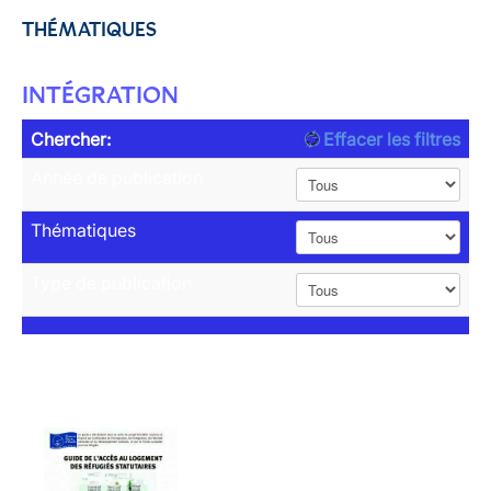
THÉMATIQUES
INTÉGRATION
Chercher:
Effacer les filtres
Année de publication
Thématiques
Type de publication