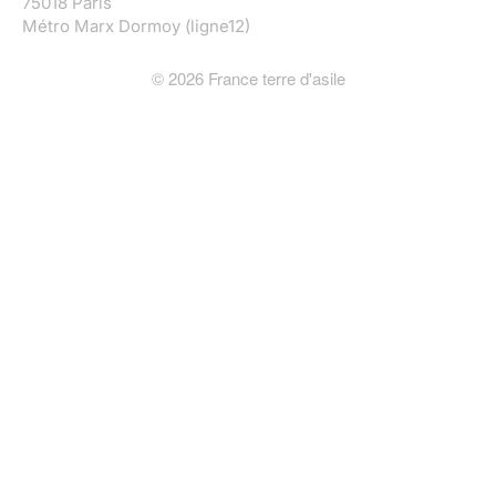
75018 Paris
Métro Marx Dormoy (ligne12)
©
2026
France terre d'asile