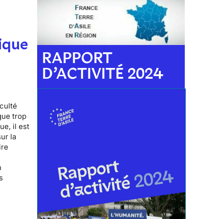
ique
RAPPORT
D’ACTIVITÉ 2024
iculté
que trop
e, il est
ur la
ire
n
s