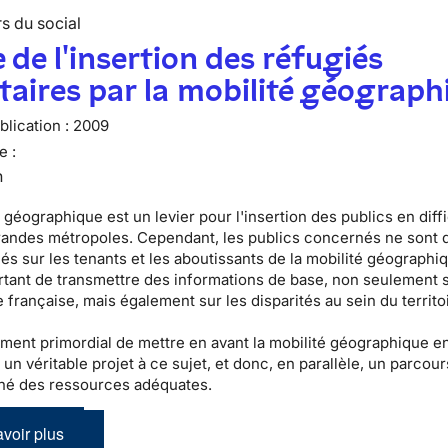
s du social
 de l'insertion des réfugiés
taires par la mobilité géograph
lication :
2009
e :
n
 géographique est un levier pour l'insertion des publics en diff
randes métropoles. Cependant, les publics concernés ne sont 
s sur les tenants et les aboutissants de la mobilité géographiqu
tant de transmettre des informations de base, non seulement s
 française, mais également sur les disparités au sein du territo
lement primordial de mettre en avant la mobilité géographique e
 un véritable projet à ce sujet, et donc, en parallèle, un parcour
é des ressources adéquates.
voir plus