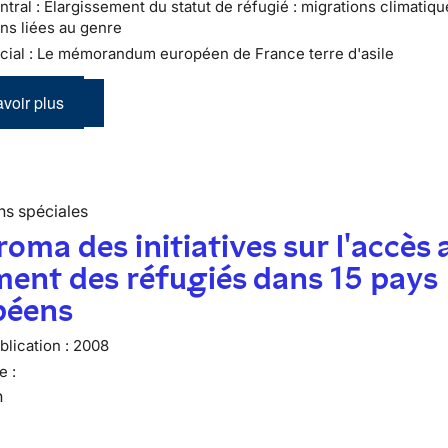
tral : Élargissement du statut de réfugié : migrations climatiqu
ns liées au genre
cial : Le mémorandum européen de France terre d'asile
voir plus
ns spéciales
oma des initiatives sur l'accès 
ent des réfugiés dans 15 pays
péens
lication :
2008
e :
n