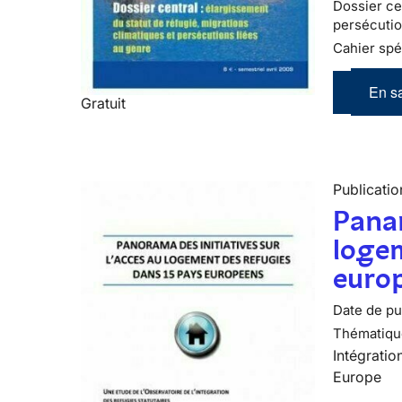
Dossier cen
persécutio
Cahier spé
En sa
Gratuit
Publicatio
Panar
logem
euro
Date de pub
Thématiqu
Intégratio
Europe