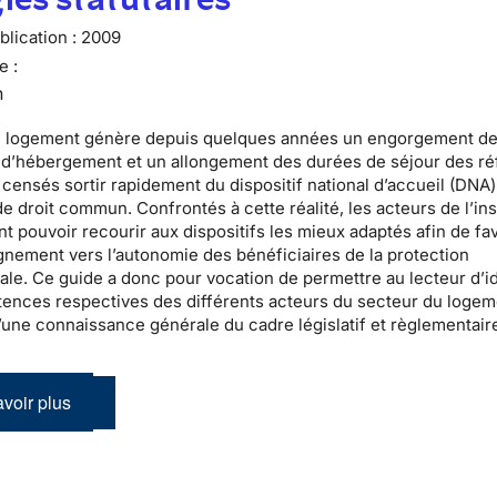
lication :
2009
e :
n
u logement
génère depuis quelques années un engorgement d
s d’hébergement
et un allongement des durées de séjour des
ré
censés sortir rapidement du
dispositif national d’accueil
(DNA)
e droit commun. Confrontés à cette réalité, les acteurs de l’
in
t pouvoir recourir aux dispositifs les mieux adaptés afin de fa
nement vers l’autonomie des bénéficiaires de la
protection
nale
. Ce guide a donc pour vocation de permettre au lecteur d’id
ences respectives des différents acteurs du secteur du logem
’une connaissance générale du cadre législatif et règlementair
voir plus