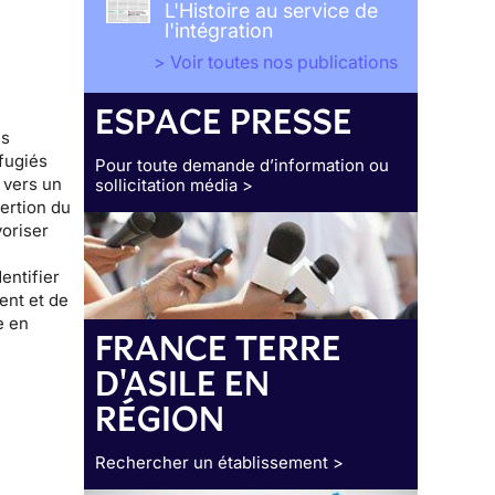
L'Histoire au service de
l'intégration
> Voir toutes nos publications
ESPACE PRESSE
es
fugiés
Pour toute demande d’information ou
 vers un
sollicitation média >
sertion
du
voriser
entifier
ent et de
e en
FRANCE TERRE
D'ASILE EN
RÉGION
Rechercher un établissement >