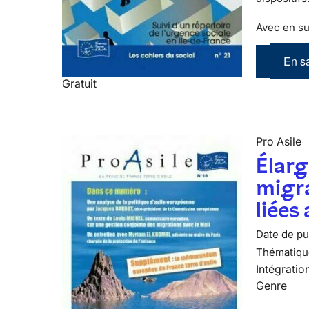
Avec en su
En sa
Gratuit
Pro Asile
Élarg
migra
liées
Date de pub
Thématiqu
Intégratio
Genre