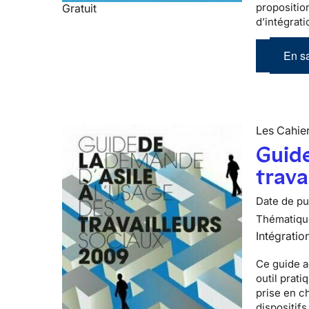
propositio
Gratuit
d’intégrati
En sa
Les Cahier
Guide
trava
Date de pub
Thématiqu
Intégratio
Ce guide a
outil prati
prise en c
dispositifs