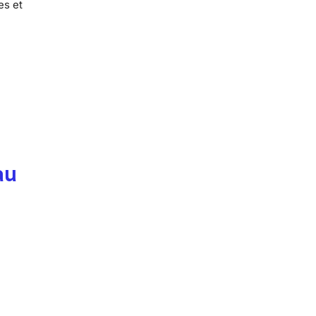
es et
au