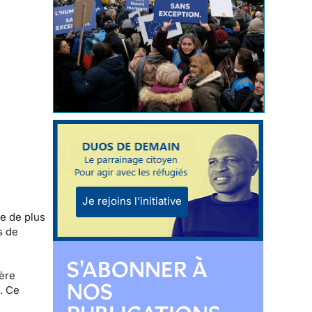
Je rejoins l'initiative
le de plus
s de
S'ABONNER À
ière
NOS
e. Ce