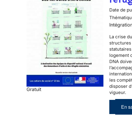
Date de pub
Thématiqu
Intégratio
La
crise d
structure
statutaires
logement d
DNA doiven
l’accompag
internatio
les compét
disposer d
Gratuit
vigueur.
En sa