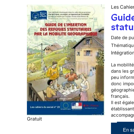
Les Cahier
Guide
statu
Date de pub
Thématiqu
Intégratio
La mobilité
dans les g
peu informé
donc impor
géographie
français.
Il est éga
établissant
accompagn
Gratuit
En sa