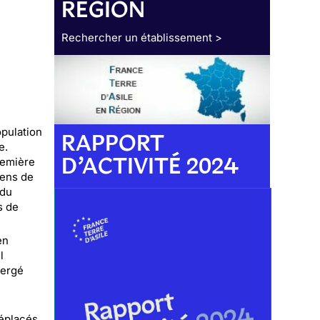
RÉGION
Rechercher un établissement >
opulation
RAPPORT
e.
D’ACTIVITÉ 2024
remière
iens de
 du
s de
en
l
mergé
déplacés