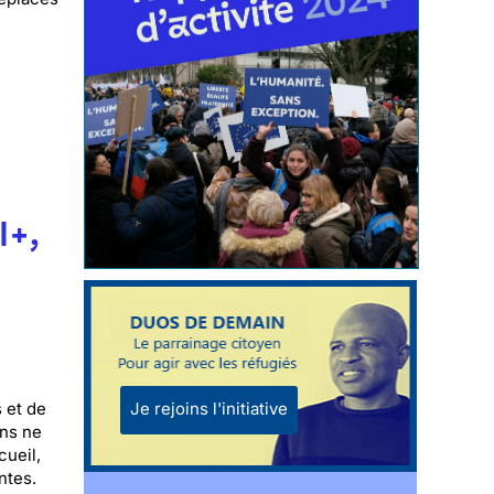
I+,
Je rejoins l'initiative
 et de
ons ne
cueil,
ntes.