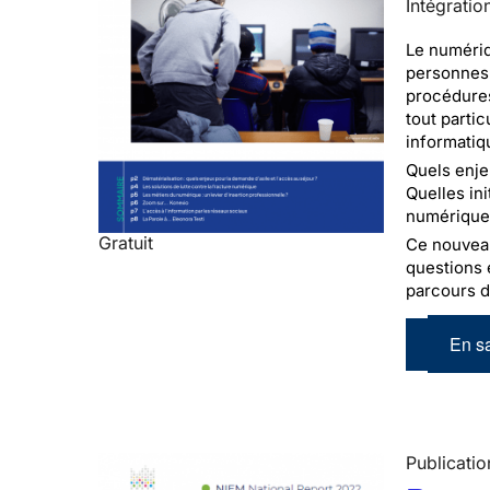
Intégratio
Le numériq
personnes 
procédures
tout parti
informatiq
Quels enje
Quelles in
numérique 
Gratuit
Ce nouveau 
questions 
parcours d
En sa
Publicatio