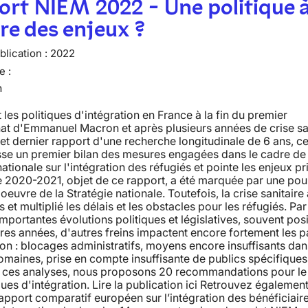
rt NIEM 2022 - Une politique à
e des enjeux ?
lication :
2022
e :
n
 les politiques d'intégration en France à la fin du premier
at d'Emmanuel Macron et après plusieurs années de crise sa
et dernier rapport d'une recherche longitudinale de 6 ans, ce
sse un premier bilan des mesures engagées dans le cadre de 
nationale sur l'intégration des réfugiés et pointe les enjeux p
 2020-2021, objet de ce rapport, a été marquée par une pou
oeuvre de la Stratégie nationale. Toutefois, la crise sanitaire 
 et multiplié les délais et les obstacles pour les réfugiés. Par 
mportantes évolutions politiques et législatives, souvent posi
res années, d'autres freins impactent encore fortement les 
ion : blocages administratifs, moyens encore insuffisants dan
omaines, prise en compte insuffisante de publics spécifiques,
e ces analyses, nous proposons 20 recommandations pour le 
ques d'intégration. Lire la publication ici Retrouvez également
pport comparatif européen sur l’intégration des bénéficiair