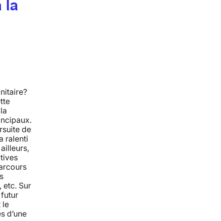
 la
nitaire?
tte
la
rincipaux.
rsuite de
a ralenti
ailleurs,
tives
parcours
s
 etc. Sur
futur
 le
es d’une