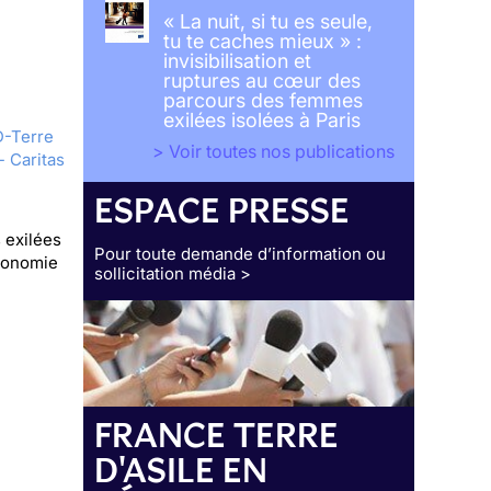
« La nuit, si tu es seule,
tu te caches mieux » :
invisibilisation et
ruptures au cœur des
parcours des femmes
exilées isolées à Paris
-Terre
> Voir toutes nos publications
- Caritas
ESPACE PRESSE
 exilées
Pour toute demande d’information ou
utonomie
sollicitation média >
FRANCE TERRE
D'ASILE EN