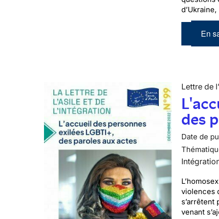
d’Ukraine,
En sa
Lettre de l
L'acc
des p
Date de pub
Thématiqu
Intégratio
L’homosexu
violences 
s’arrêtent 
venant s’a