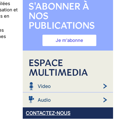
S'ABONNER À
ilées
sation et
NOS
es en
PUBLICATIONS
es
nes
Je m'abonne
ESPACE
MULTIMEDIA
Video
Audio
CONTACTEZ-NOUS