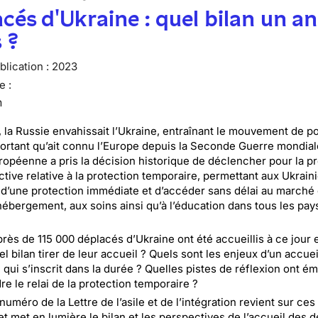
cés d'Ukraine : quel bilan un an
 ?
lication :
2023
e :
n
n, la Russie envahissait l’Ukraine, entraînant le mouvement de p
portant qu’ait connu l’Europe depuis la Seconde Guerre mondial
ropéenne a pris la décision historique de déclencher pour la p
ective relative à la protection temporaire, permettant aux Ukrain
 d’une protection immédiate et d’accéder sans délai au marché
l’hébergement, aux soins ainsi qu’à l’éducation dans tous les pay
près de 115 000 déplacés d’Ukraine ont été accueillis à ce jour 
l bilan tirer de leur accueil ? Quels sont les enjeux d’un accuei
 qui s’inscrit dans la durée ? Quelles pistes de réflexion ont é
e le relai de la protection temporaire ?
numéro de la Lettre de l’asile et de l’intégration revient sur ces
et met en lumière le bilan et les perspectives de l’accueil des 