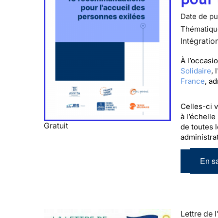
Date de pub
Thématiqu
Intégratio
À l’occasi
Solidaire
, l
France
, a
Celles-ci 
à l’échelle
Gratuit
de toutes l
administrat
En sa
Lettre de l