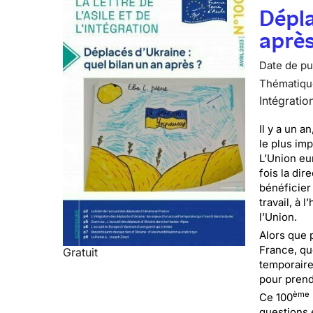
Dépla
après
Date de pub
Thématiqu
Intégratio
Il y a un a
le plus im
L’Union eu
fois la dir
bénéficier
travail, à 
l’Union.
Alors que 
France, que
Gratuit
temporaire
pour prendr
ème
Ce 100
questions 