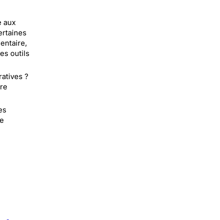
e aux
ertaines
entaire,
es outils
atives ?
ure
es
le