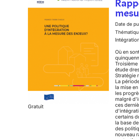
Rappo
mesur
Date de pub
Thématiqu
Intégratio
Où en sont
quinquenn
Troisième 
étude dre
Stratégie 
La période
la mise en 
les progrès
malgré d'i
ces derniè
Gratuit
d'intégrat
certains d
la base d
des politi
nouveau ra