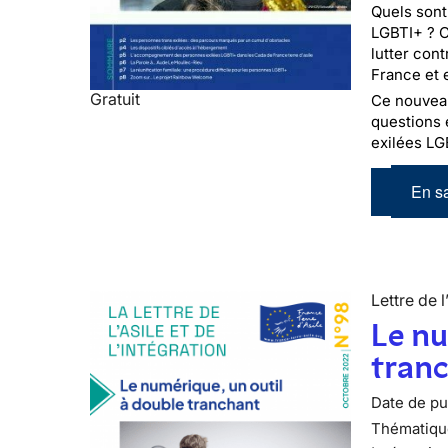
Quels sont
LGBTI+ ? C
lutter con
France et 
Gratuit
Ce nouveau 
questions 
exilées LG
En sa
Lettre de l
Le nu
tran
Date de pub
Thématiqu