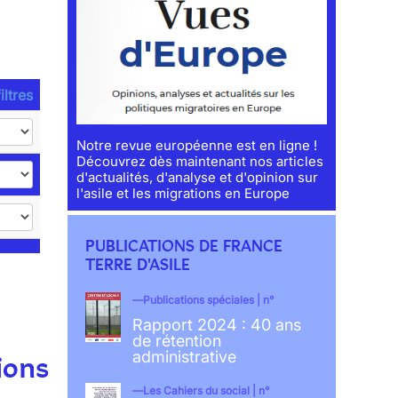
iltres
Notre revue européenne est en ligne !
Découvrez dès maintenant nos articles
d'actualités, d'analyse et d'opinion sur
l'asile et les migrations en Europe
PUBLICATIONS DE FRANCE
TERRE D'ASILE
Publications spéciales | n°
Rapport 2024 : 40 ans
de rétention
administrative
ions
Les Cahiers du social | n°