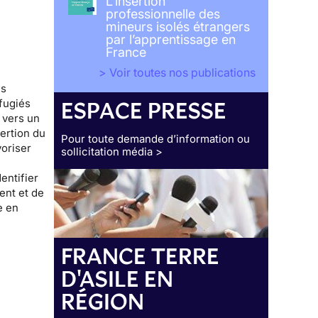
L’insertion
professionnelle des
mineurs isolés étrangers
par l’apprentissage en
France
> Voir toutes nos publications
es
fugiés
ESPACE PRESSE
 vers un
sertion
du
Pour toute demande d’information ou
voriser
sollicitation média >
entifier
ent et de
e en
FRANCE TERRE
D'ASILE EN
RÉGION