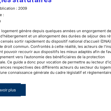
lication :
2009
e :
n
u logement
génère depuis quelques années un engorgement d
s d’hébergement
et un allongement des durées de séjour des
ré
censés sortir rapidement du
dispositif national d’accueil
(DNA)
e droit commun. Confrontés à cette réalité, les acteurs de l’
in
t pouvoir recourir aux dispositifs les mieux adaptés afin de fa
nement vers l’autonomie des bénéficiaires de la
protection
nale
. Ce guide a donc pour vocation de permettre au lecteur d’id
ences respectives des différents acteurs du secteur du logem
’une connaissance générale du cadre législatif et règlementair
voir plus