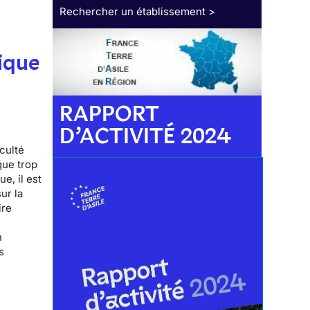
Rechercher un établissement >
ique
RAPPORT
D’ACTIVITÉ 2024
iculté
que trop
e, il est
ur la
ire
n
s