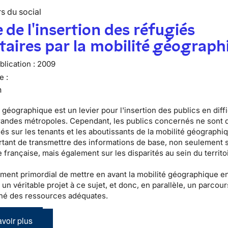
s du social
 de l'insertion des réfugiés
taires par la mobilité géograph
lication :
2009
e :
n
 géographique est un levier pour l'insertion des publics en diff
randes métropoles. Cependant, les publics concernés ne sont 
s sur les tenants et les aboutissants de la mobilité géographiqu
tant de transmettre des informations de base, non seulement s
 française, mais également sur les disparités au sein du territo
lement primordial de mettre en avant la mobilité géographique e
 un véritable projet à ce sujet, et donc, en parallèle, un parcour
é des ressources adéquates.
voir plus