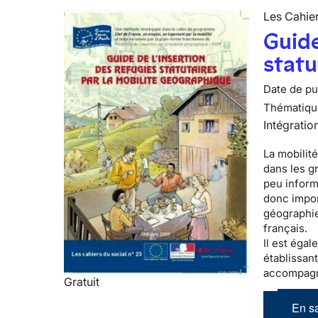
Les Cahier
Guide
statu
Date de pub
Thématiqu
Intégratio
La mobilité
dans les g
peu informé
donc impor
géographie
français.
Il est éga
établissant
accompagn
Gratuit
En sa