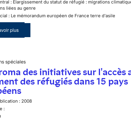
tral : Élargissement du statut de réfugié : migrations climatiqu
ns liées au genre
cial : Le mémorandum européen de France terre d'asile
voir plus
ns spéciales
oma des initiatives sur l'accès 
ent des réfugiés dans 15 pays
péens
lication :
2008
e :
n