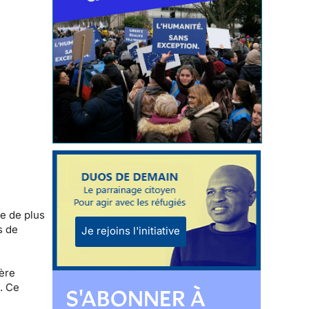
le de plus
s de
Je rejoins l'initiative
ière
e. Ce
S'ABONNER À