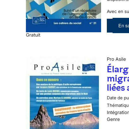
Avec en su
En sa
Gratuit
Pro Asile
Élarg
migra
liées
Date de pub
Thématiqu
Intégratio
Genre