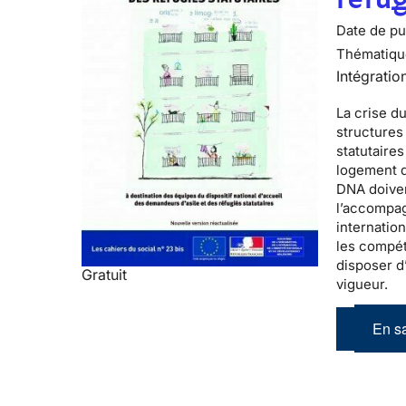
Date de pub
Thématiqu
Intégratio
La
crise d
structure
statutaires
logement d
DNA doiven
l’accompag
internatio
les compét
disposer d
Gratuit
vigueur.
En sa