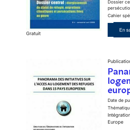
Dossier cen
persécutio
Cahier spé
En sa
Gratuit
Publicatio
Panar
logem
euro
Date de pub
Thématiqu
Intégratio
Europe