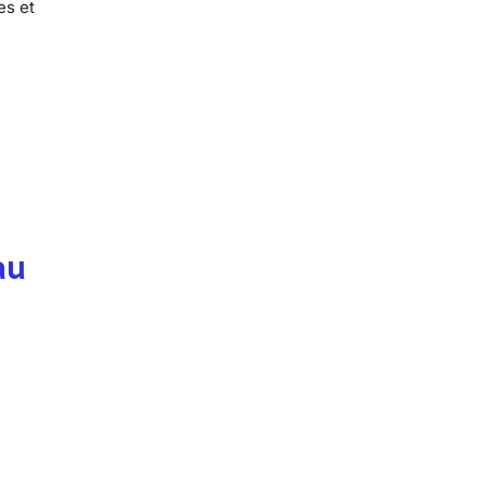
es et
au