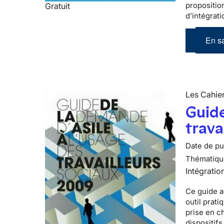
propositio
Gratuit
d’intégrati
En sa
Les Cahier
Guide
trava
Date de pub
Thématiqu
Intégratio
Ce guide a
outil prati
prise en c
dispositifs