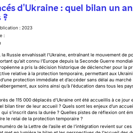
cés d'Ukraine : quel bilan un an
 ?
lication :
2023
e :
n
n, la Russie envahissait l’Ukraine, entraînant le mouvement de p
portant qu’ait connu l’Europe depuis la Seconde Guerre mondial
ropéenne a pris la décision historique de déclencher pour la p
ective relative à la protection temporaire, permettant aux Ukrain
 d’une protection immédiate et d’accéder sans délai au marché
l’hébergement, aux soins ainsi qu’à l’éducation dans tous les pay
près de 115 000 déplacés d’Ukraine ont été accueillis à ce jour 
l bilan tirer de leur accueil ? Quels sont les enjeux d’un accuei
 qui s’inscrit dans la durée ? Quelles pistes de réflexion ont é
e le relai de la protection temporaire ?
numéro de la Lettre de l’asile et de l’intégration revient sur ces
et met en lumière le bilan et les perspectives de l’accueil des 