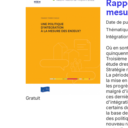
Rappo
mesur
Date de pub
Thématiqu
Intégratio
Où en sont
quinquenn
Troisième 
étude dre
Stratégie 
La période
la mise en 
les progrès
malgré d'i
ces derniè
Gratuit
d'intégrat
certains d
la base d
des politi
nouveau ra