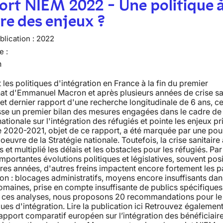
rt NIEM 2022 - Une politique à
e des enjeux ?
lication :
2022
e :
n
 les politiques d'intégration en France à la fin du premier
at d'Emmanuel Macron et après plusieurs années de crise sa
et dernier rapport d'une recherche longitudinale de 6 ans, ce
sse un premier bilan des mesures engagées dans le cadre de 
nationale sur l'intégration des réfugiés et pointe les enjeux p
 2020-2021, objet de ce rapport, a été marquée par une pou
oeuvre de la Stratégie nationale. Toutefois, la crise sanitaire 
 et multiplié les délais et les obstacles pour les réfugiés. Par 
mportantes évolutions politiques et législatives, souvent posi
res années, d'autres freins impactent encore fortement les 
ion : blocages administratifs, moyens encore insuffisants dan
omaines, prise en compte insuffisante de publics spécifiques,
e ces analyses, nous proposons 20 recommandations pour le 
ques d'intégration. Lire la publication ici Retrouvez également
pport comparatif européen sur l’intégration des bénéficiair