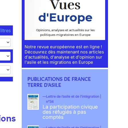
iltres
Notre revue européenne est en ligne !
Découvrez dès maintenant nos articles
d'actualités, d'analyse et d'opinion sur
l'asile et les migrations en Europe
PUBLICATIONS DE FRANCE
TERRE D'ASILE
Lettre de l’asile et de l’intégration |
n°34
La participation civique
des réfugiés à pas
ions
comptés
Lettre de l’asile et de l’intégration |