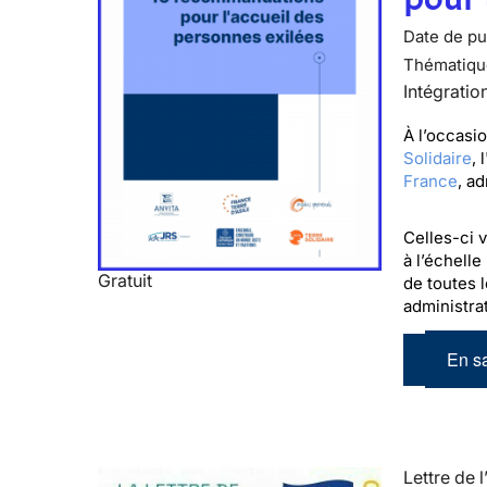
Date de pub
Thématiqu
Intégratio
À l’occasi
Solidaire
, l
France
, a
Celles-ci 
à l’échelle
Gratuit
de toutes l
administrat
En sa
Lettre de l