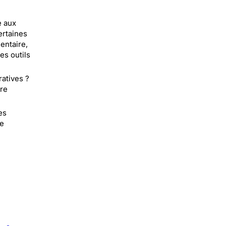
e aux
ertaines
entaire,
es outils
atives ?
ure
es
le