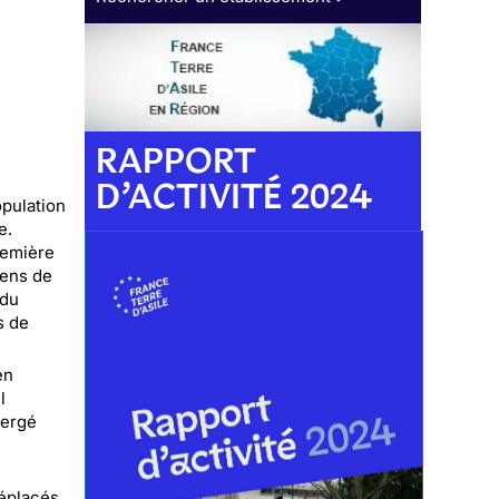
RAPPORT
D’ACTIVITÉ 2024
opulation
e.
remière
iens de
 du
s de
en
l
mergé
déplacés