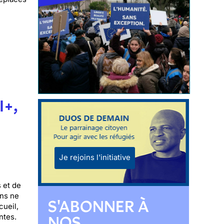
I+,
Je rejoins l'initiative
 et de
ons ne
S'ABONNER À
cueil,
ntes.
NOS