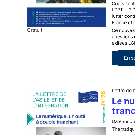
Quels sont
LGBTI+ ? C
lutter con
France et 
Gratuit
Ce nouveau 
questions 
exilées LG
En sa
Lettre de l
Le nu
tran
Date de pub
Thématiqu