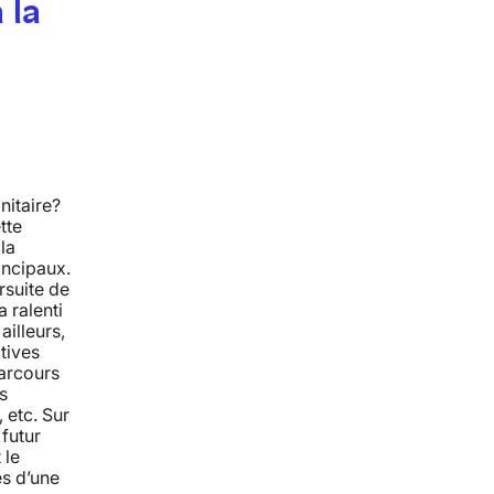
 la
nitaire?
tte
la
rincipaux.
rsuite de
a ralenti
ailleurs,
tives
parcours
s
 etc. Sur
futur
 le
es d’une