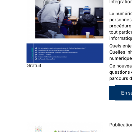
Intégratio
Le numériq
personnes 
procédures
tout parti
informatiq
Quels enje
Quelles in
numérique 
Gratuit
Ce nouveau 
questions 
parcours d
En sa
Publicatio