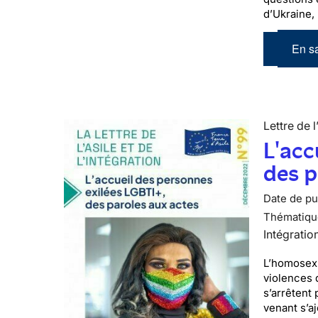
d’Ukraine,
En sa
Lettre de l
L'acc
des p
Date de pub
Thématiqu
Intégratio
L’homosexu
violences 
s’arrêtent 
venant s’a