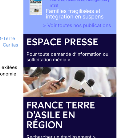
n°33
Familles fragilisées et
intégration en suspens
> Voir toutes nos publications
-Terre
ESPACE PRESSE
- Caritas
Pour toute demande d’information ou
sollicitation média >
 exilées
utonomie
FRANCE TERRE
D'ASILE EN
RÉGION
Rechercher un établissement >