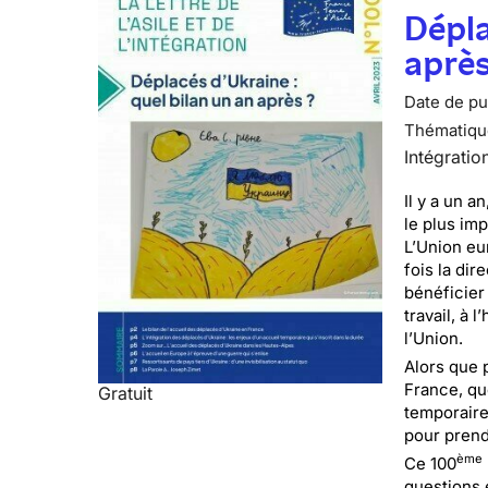
Dépla
après
Date de pub
Thématiqu
Intégratio
Il y a un a
le plus im
L’Union eu
fois la dir
bénéficier
travail, à 
l’Union.
Alors que 
France, que
Gratuit
temporaire
pour prendr
ème
Ce 100
questions 