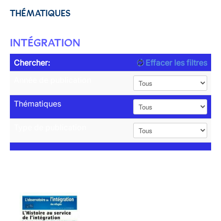
THÉMATIQUES
INTÉGRATION
Chercher:
Effacer les filtres
Année de publication
Thématiques
Type de publication