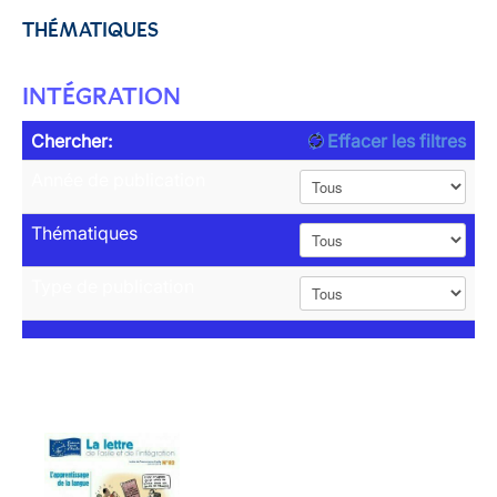
THÉMATIQUES
INTÉGRATION
Chercher:
Effacer les filtres
Année de publication
Thématiques
Type de publication