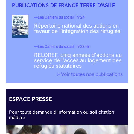
PUBLICATIONS DE FRANCE TERRE D'ASILE
Les Cahiers du social | n°24
Répertoire national des actions en
faveur de l’intégration des réfugiés
Les Cahiers du social | n°23 ter
RELOREF, cinq années d'actions au
service de l'accès au logement des
réfugiés statutaires
> Voir toutes nos publications
ESPACE PRESSE
Pour toute demande d’information ou sollicitation
média >