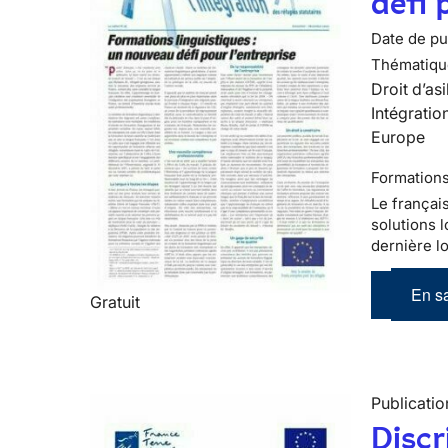
défi 
Date de pub
Thématiqu
Droit d’asi
Intégratio
Europe
Formations
Le françai
solutions l
dernière lo
En sa
Gratuit
Publicatio
Discr