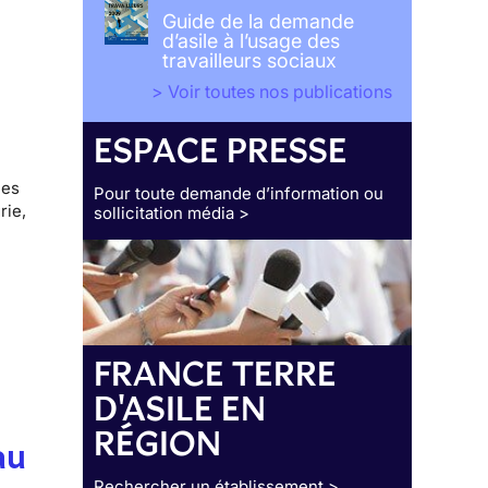
Guide de la demande
d’asile à l’usage des
travailleurs sociaux
> Voir toutes nos publications
ESPACE PRESSE
des
Pour toute demande d’information ou
rie,
sollicitation média >
FRANCE TERRE
D'ASILE EN
RÉGION
au
Rechercher un établissement >