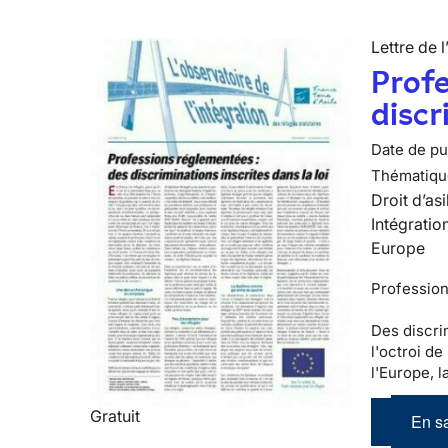
Lettre de l
Profe
discr
Date de pub
Thématiqu
Droit d’asi
Intégratio
Europe
Professio
Des discri
l'octroi de
l'Europe, l
Gratuit
En sa