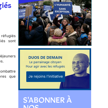
giés
 réfugiés
iés sont
-déjeuners
és.
combattre
ères que
Je rejoins l'initiative
S'ABONNER À
NOS