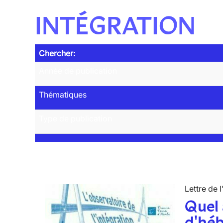
INTÉGRATION
Chercher:
Année de publication
Thématiques
Type de publication
Lettre de l
Quel 
d'hé