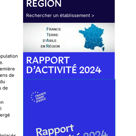
RÉGION
Rechercher un établissement >
opulation
RAPPORT
e.
D’ACTIVITÉ 2024
remière
iens de
 du
s de
en
l
mergé
déplacés