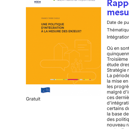
Rappo
mesur
Date de pub
Thématiqu
Intégratio
Où en sont
quinquenn
Troisième 
étude dre
Stratégie 
La période
la mise en 
les progrès
malgré d'i
ces derniè
Gratuit
d'intégrat
certains d
la base d
des politi
nouveau ra