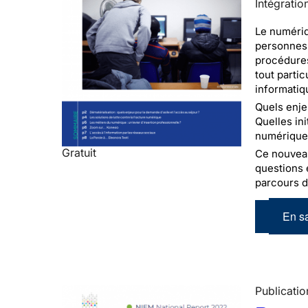
Intégratio
Le numériq
personnes 
procédures
tout parti
informatiq
Quels enje
Quelles in
numérique 
Gratuit
Ce nouveau 
questions 
parcours d
En sa
Publicatio