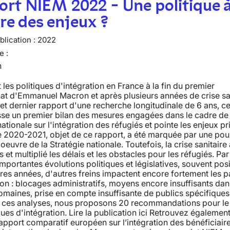
rt NIEM 2022 - Une politique à
e des enjeux ?
lication :
2022
e :
n
 les politiques d'intégration en France à la fin du premier
at d'Emmanuel Macron et après plusieurs années de crise sa
et dernier rapport d'une recherche longitudinale de 6 ans, ce
sse un premier bilan des mesures engagées dans le cadre de 
nationale sur l'intégration des réfugiés et pointe les enjeux p
 2020-2021, objet de ce rapport, a été marquée par une pou
oeuvre de la Stratégie nationale. Toutefois, la crise sanitaire 
 et multiplié les délais et les obstacles pour les réfugiés. Par 
mportantes évolutions politiques et législatives, souvent posi
res années, d'autres freins impactent encore fortement les 
ion : blocages administratifs, moyens encore insuffisants dan
omaines, prise en compte insuffisante de publics spécifiques,
e ces analyses, nous proposons 20 recommandations pour le 
ques d'intégration. Lire la publication ici Retrouvez également
pport comparatif européen sur l’intégration des bénéficiair