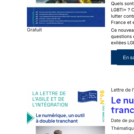
Quels sont
LGBTI+ ? C
lutter con
France et 
Gratuit
Ce nouveau 
questions 
exilées LG
En sa
Lettre de l
Le nu
tran
Date de pub
Thématiqu