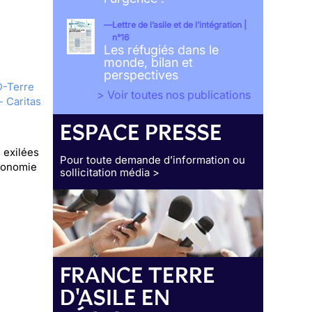
Lettre de l’asile et de l’intégration |
n°16
Les réfugiés dans le
monde, bilan et
perspectives
-Terre
> Voir toutes nos publications
- Caritas
ESPACE PRESSE
 exilées
Pour toute demande d’information ou
utonomie
sollicitation média >
FRANCE TERRE
D'ASILE EN