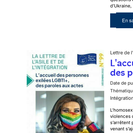
d’Ukraine,
En sa
Lettre de l
L'acc
des p
Date de pub
Thématiqu
Intégratio
L’homosexu
violences 
s’arrêtent 
venant s’a