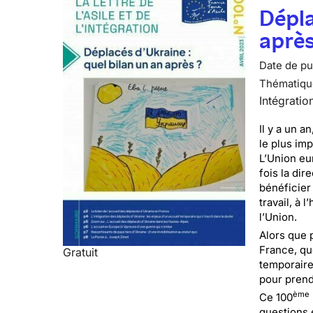
Dépla
après
Date de pub
Thématiqu
Intégratio
Il y a un a
le plus im
L’Union eu
fois la dir
bénéficier
travail, à 
l’Union.
Alors que 
France, que
Gratuit
temporaire
pour prendr
ème
Ce 100
questions 