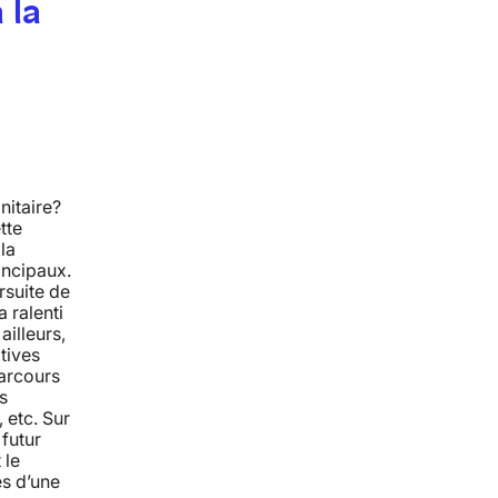
 la
nitaire?
tte
la
rincipaux.
rsuite de
a ralenti
ailleurs,
tives
parcours
s
 etc. Sur
futur
 le
es d’une