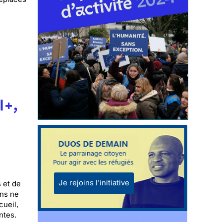
I+,
Je rejoins l'initiative
 et de
ons ne
cueil,
ntes.