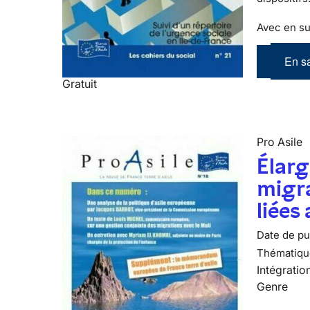
Avec en su
En sa
Gratuit
Pro Asile
Élarg
migra
liées
Date de pub
Thématiqu
Intégratio
Genre