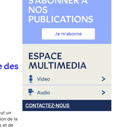
S'ABONNER À
NOS
PUBLICATIONS
Je m'abonne
ESPACE
MULTIMEDIA
e des
Video
Audio
CONTACTEZ-NOUS
eut un
ion de la
s et de