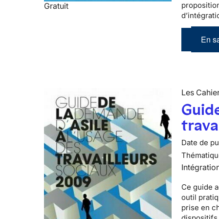
propositio
Gratuit
d’intégrati
En sa
Les Cahier
Guide
trava
Date de pub
Thématiqu
Intégratio
Ce guide a
outil prati
prise en c
dispositifs