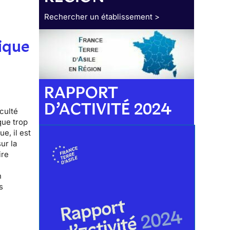
Rechercher un établissement >
ique
RAPPORT
D’ACTIVITÉ 2024
iculté
que trop
e, il est
ur la
ire
n
s