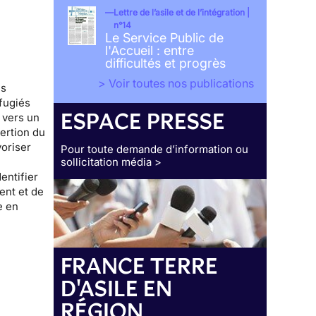
Lettre de l’asile et de l’intégration |
n°14
Le Service Public de
l'Accueil : entre
difficultés et progrès
> Voir toutes nos publications
es
fugiés
ESPACE PRESSE
 vers un
sertion
du
voriser
Pour toute demande d’information ou
sollicitation média >
entifier
ent et de
e en
FRANCE TERRE
D'ASILE EN
RÉGION