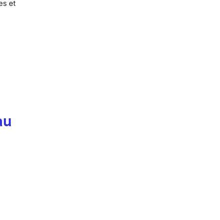
es et
au