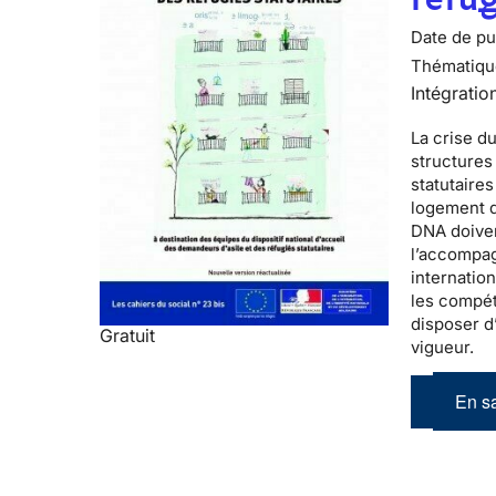
Date de pub
Thématiqu
Intégratio
La
crise d
structure
statutaires
logement d
DNA doiven
l’accompag
internatio
les compét
disposer d
Gratuit
vigueur.
En sa