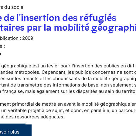
s du social
 de l'insertion des réfugiés
taires par la mobilité géograph
lication :
2009
e :
n
 géographique est un levier pour l'insertion des publics en diff
randes métropoles. Cependant, les publics concernés ne sont 
s sur les tenants et les aboutissants de la mobilité géographiqu
tant de transmettre des informations de base, non seulement s
 française, mais également sur les disparités au sein du territo
lement primordial de mettre en avant la mobilité géographique e
 un véritable projet à ce sujet, et donc, en parallèle, un parcour
é des ressources adéquates.
voir plus