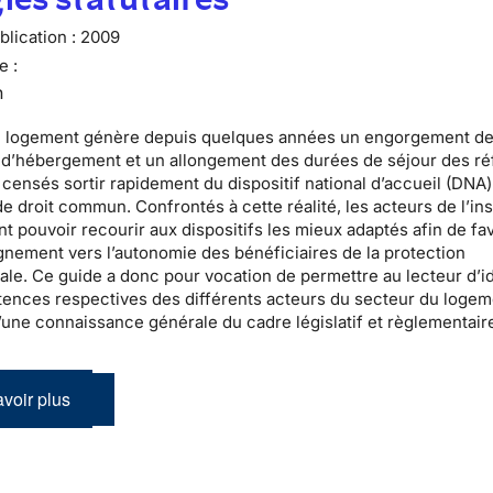
lication :
2009
e :
n
u logement
génère depuis quelques années un engorgement d
s d’hébergement
et un allongement des durées de séjour des
ré
censés sortir rapidement du
dispositif national d’accueil
(DNA)
e droit commun. Confrontés à cette réalité, les acteurs de l’
in
t pouvoir recourir aux dispositifs les mieux adaptés afin de fa
nement vers l’autonomie des bénéficiaires de la
protection
nale
. Ce guide a donc pour vocation de permettre au lecteur d’id
ences respectives des différents acteurs du secteur du logem
’une connaissance générale du cadre législatif et règlementair
voir plus