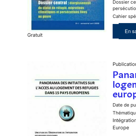
Dossier cen
persécutio
Cahier spé
En sa
Gratuit
Publicatio
Panar
logem
euro
Date de pub
Thématiqu
Intégratio
Europe