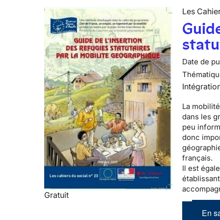
Les Cahier
Guide
statu
Date de pub
Thématiqu
Intégratio
La mobilité
dans les g
peu informé
donc impor
géographie
français.
Il est éga
établissant
accompagn
Gratuit
En sa