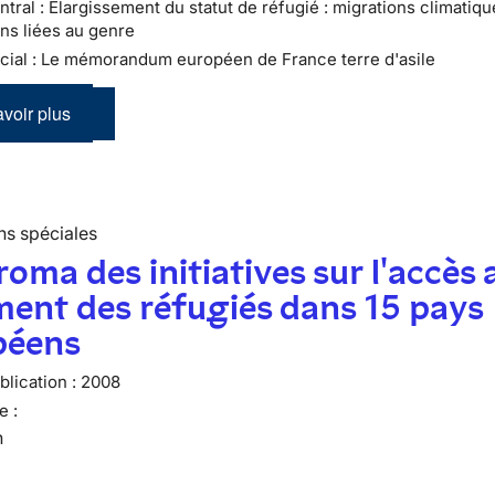
tral : Élargissement du statut de réfugié : migrations climatiqu
ns liées au genre
cial : Le mémorandum européen de France terre d'asile
voir plus
ns spéciales
oma des initiatives sur l'accès 
ent des réfugiés dans 15 pays
péens
lication :
2008
e :
n