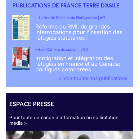
PUBLICATIONS DE FRANCE TERRE D'ASILE
Lettre de l’asile et de l’intégration | n°1
Réforme du RMI, de grandes
interrogations pour l'insertion des
réfugiés statutaires !
Les Cahiers du social | n°20
Immigration et intégration des
réfugiés en France et au Canada:
politiques comparées
> Voir toutes nos publications
ESPACE PRESSE
Pour toute demande d’information ou sollicitation
média >