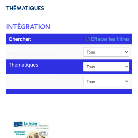
THÉMATIQUES
INTÉGRATION
Chercher:
Effacer les filtres
Année de publication
Thématiques
Type de publication