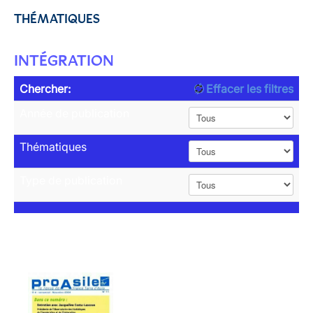
THÉMATIQUES
INTÉGRATION
Chercher:
Effacer les filtres
Année de publication
Thématiques
Type de publication