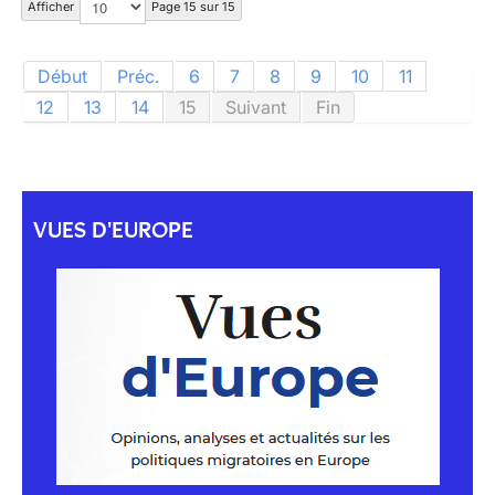
Afficher
Page 15 sur 15
Début
Préc.
6
7
8
9
10
11
12
13
14
15
Suivant
Fin
VUES D'EUROPE