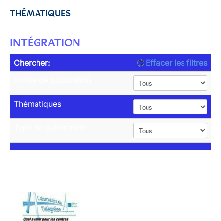
THÉMATIQUES
INTÉGRATION
Chercher:
Effacer les filtres
Année de publication
Thématiques
Type de publication