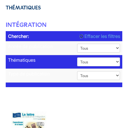
THÉMATIQUES
INTÉGRATION
Chercher:
Effacer les filtres
Année de publication
Thématiques
Type de publication