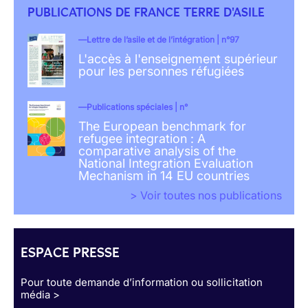
PUBLICATIONS DE FRANCE TERRE D'ASILE
Lettre de l’asile et de l’intégration | n°97
L'accès à l'enseignement supérieur
pour les personnes réfugiées
Publications spéciales | n°
The European benchmark for
refugee integration : A
comparative analysis of the
National Integration Evaluation
Mechanism in 14 EU countries
> Voir toutes nos publications
ESPACE PRESSE
Pour toute demande d’information ou sollicitation
média >