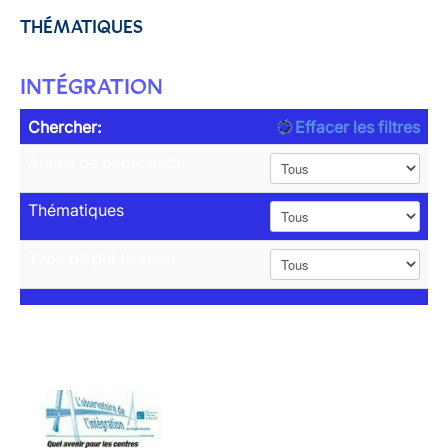
THÉMATIQUES
INTÉGRATION
Chercher:
Effacer les filtres
Année de publication
Thématiques
Type de publication