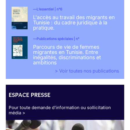
L’essentiel | n°6
L'accès au travail des migrants en
Tunisie : du cadre juridique à la
pratique.
Publications spéciales | n°
Parcours de vie de femmes
migrantes en Tunisie. Entre
inégalités, discriminations et
ambitions
> Voir toutes nos publications
ESPACE PRESSE
Pour toute demande d’information ou sollicitation
média >