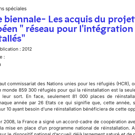
ns spéciales
 biennale- Les acquis du proje
éen " réseau pour l'intégration
tallés"
lication :
2012
e :
n
aut commissariat des Nations unies pour les réfugiés (HCR), 
le monde 859 300 réfugiés pour qui la réinstallation est la seul
 leur sort. En face, seulement 81 000 places de réinstalla
haque année par 26 Etats ce qui signifie que, cette année, 
ur 10 ayant besoin d'une réinstallation bénéficiera de cette opp
er 2008, la France a signé un accord-cadre de coopération av
la mise en place d’un programme national de réinstallation. A
sur le dispositif national d’accueil déjà largement saturé et de