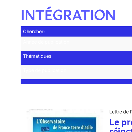
INTÉGRATION
Chercher:
Année de publication
Thématiques
Type de publication
Lettre de l
Le p
réins