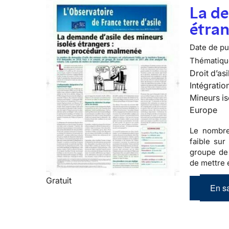
La de
étra
Date de pub
Thématiqu
Droit d’asi
Intégratio
Mineurs is
Europe
Le nombre
faible sur 
groupe de 
de mettre e
Gratuit
En sa