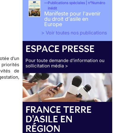
Publications spéciales | n°Numéro
inédit
Manifeste pour l'avenir
du droit d'asile en
Europe
> Voir toutes nos publications
ESPACE PRESSE
otée d’un
Pour toute demande d’information ou
riorités
sollicitation média >
vités de
estation,
FRANCE TERRE
D'ASILE EN
RÉGION