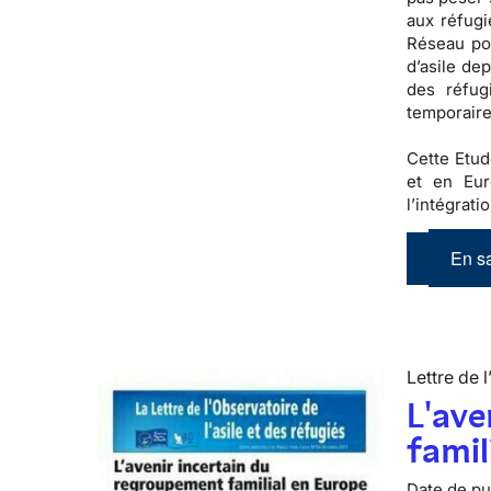
aux réfugi
Réseau pou
d’asile de
des réfug
temporaire
Cette Etud
et en Eur
l’intégrati
En sa
Lettre de l
L'ave
famil
Date de pub