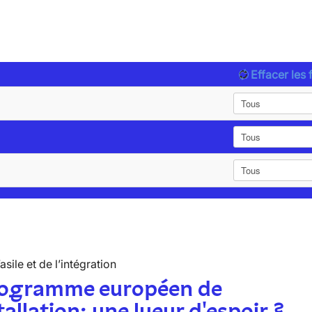
Effacer les f
’asile et de l’intégration
rogramme européen de
tallation: une lueur d'espoir ?