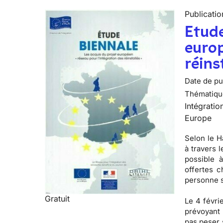
Publicatio
Etude
europ
réins
Date de pub
Thématiqu
Intégratio
Europe
Selon le H
à travers 
possible à
offertes c
personne s
Gratuit
Le 4 févri
prévoyant 
pas peser 