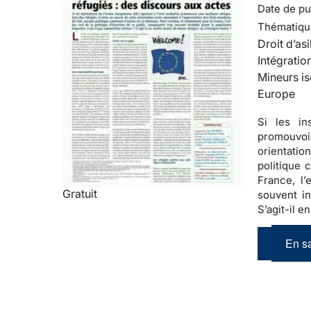
Date de pub
Thématiqu
Droit d’asi
Intégratio
Mineurs is
Europe
Si les in
promouvoir
orientatio
politique
France, l’
Gratuit
souvent in
S’agit-il e
En sa