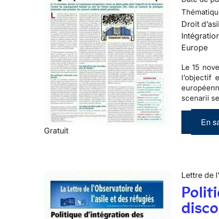
Thématiqu
Droit d’asi
Intégratio
Europe
Le 15 nove
l’objectif
européenne
scenarii s
En sa
Gratuit
Lettre de l
Polit
disco