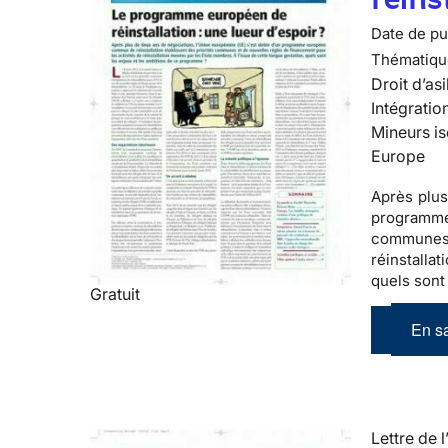
Date de pub
Thématiqu
Droit d’asi
Intégratio
Mineurs is
Europe
Après plus
programm
communes
réinstalla
quels sont
Gratuit
En sa
Lettre de l