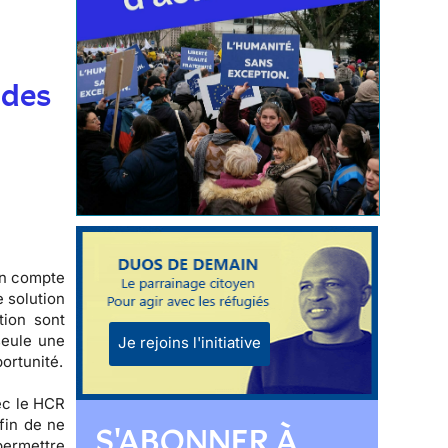
t
 des
on compte
e solution
tion sont
seule une
Je rejoins l'initiative
ortunité.
ec le HCR
fin de ne
S'ABONNER À
 permettre