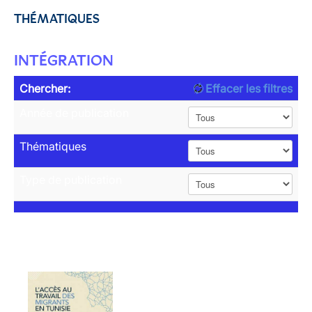
THÉMATIQUES
INTÉGRATION
Chercher:
Effacer les filtres
Année de publication
Thématiques
Type de publication