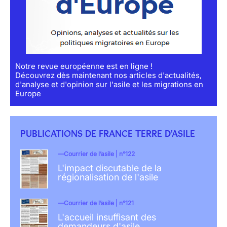
Notre revue européenne est en ligne !
Découvrez dès maintenant nos articles d'actualités,
d'analyse et d'opinion sur l'asile et les migrations en
Europe
PUBLICATIONS DE FRANCE TERRE D'ASILE
Courrier de l’asile | n°122
L'impact discutable de la
régionalisation de l'asile
Courrier de l’asile | n°121
L'accueil insuffisant des
demandeurs d'asile